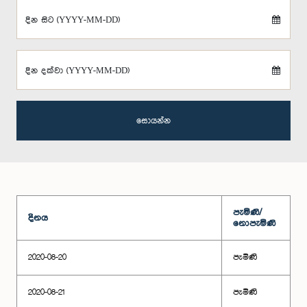
දින සිට (YYYY-MM-DD)
දින දක්වා (YYYY-MM-DD)
සොයන්න
පැමිණි/
දිනය
නොපැමිණි
2020-08-20
පැමිණි
2020-08-21
පැමිණි