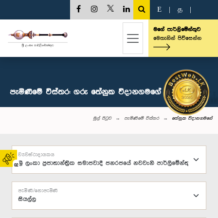
E
|
த
|
මගේ පාර්ලිමේන්තුව
මෙතැනින් පිවිසෙන්න
පැමිණීමේ විස්තර: ගරු තේනුක විදානගමගේ මහතා, පා.ම.
මුල් පිටුව
පැමිණීමේ විස්තර
තේනුක විදානගමගේ
ව්‍යවස්ථාදායකය
02
පැමිණි/නොපැමිණි