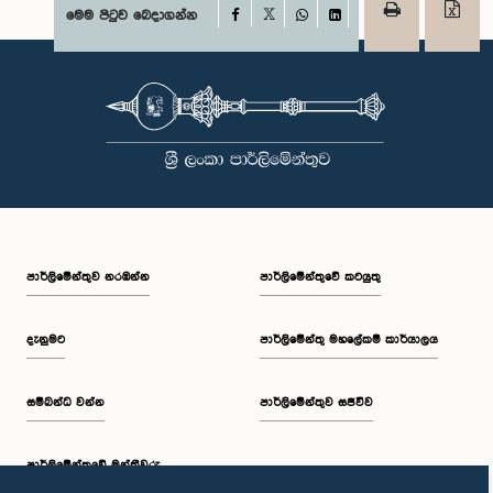
Facebook
මෙම පිටුව බෙදාගන්න
X
WhatsApp
LinkedIn
පාර්ලි‌මේන්තුව නරඹන්න
පාර්ලිමේන්තුවේ කටයුතු
දැනුමට
පාර්ලිමේන්තු මහලේකම් කාර්යාලය
සම්බන්ධ වන්න
පාර්ලිමේන්තුව සජීවීව
පාර්ලි‌මේන්තුවේ මන්ත්‍රීවරු