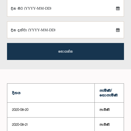
දින සිට (YYYY-MM-DD)
දින දක්වා (YYYY-MM-DD)
සොයන්න
පැමිණි/
දිනය
නොපැමිණි
2020-08-20
පැමිණි
2020-08-21
පැමිණි