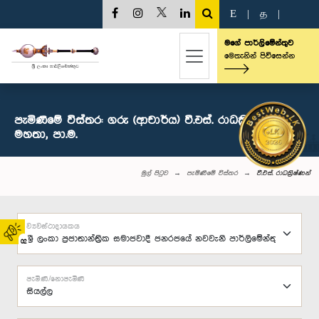
E
|
த
|
මගේ පාර්ලිමේන්තුව
මෙතැනින් පිවිසෙන්න
පැමිණීමේ විස්තර: ගරු (ආචාර්ය) වී.එස්. රාධක්‍රිෂ්ණන්
මහතා, පා.ම.
මුල් පිටුව
පැමිණීමේ විස්තර
වී.එස්. රාධක්‍රිෂ්ණන්
ව්‍යවස්ථාදායකය
02
පැමිණි/නොපැමිණි