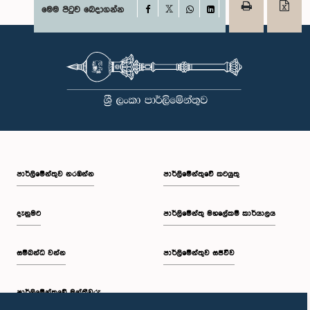
Facebook
මෙම පිටුව බෙදාගන්න
X
WhatsApp
LinkedIn
පාර්ලි‌මේන්තුව නරඹන්න
පාර්ලිමේන්තුවේ කටයුතු
දැනුමට
පාර්ලිමේන්තු මහලේකම් කාර්යාලය
සම්බන්ධ වන්න
පාර්ලිමේන්තුව සජීවීව
පාර්ලි‌මේන්තුවේ මන්ත්‍රීවරු