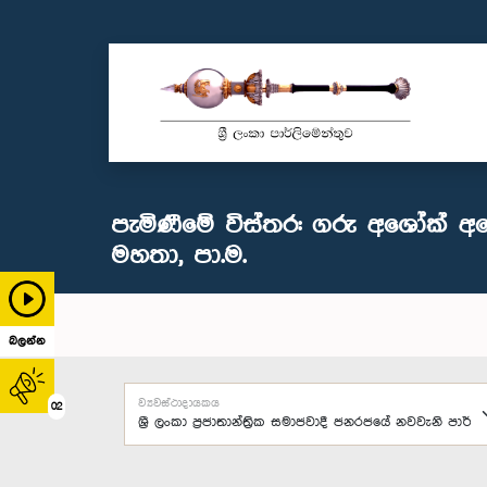
පැමිණීමේ විස්තර: ගරු අශෝක් අ
මහතා, පා.ම.
බලන්න
ව්‍යවස්ථාදායකය
02