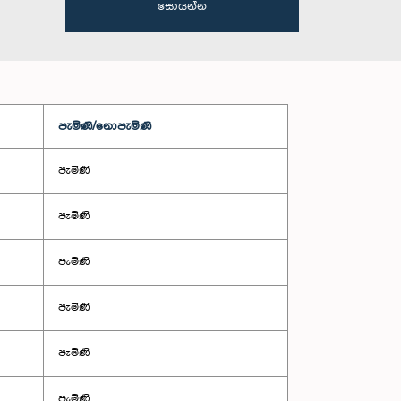
සොයන්න
පැමිණි/නොපැමිණි
පැමිණි
පැමිණි
පැමිණි
පැමිණි
පැමිණි
පැමිණි