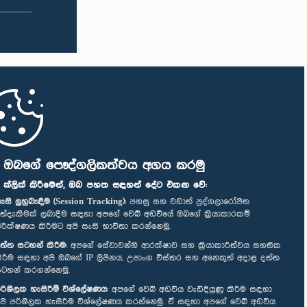
ි ඔබගේ පෞද්ගලිකත්වය අගය කරමු
" ක්ලික් කිරීමෙන්, ඔබ පහත සඳහන් දේට එකඟ වේ:
ැසි ලුහුබැඳීම (Session Tracking):
පහසු සහ වඩාත් පුද්ගලාරෝපිත
ත්දැකීමක් ලබාදීම සඳහා අපගේ වෙබ් අඩවියේ ඔබගේ ක්‍රියාකාරකම්
ිරීක්ෂණය කිරීමට අපි සැසි භාවිතා කරන්නෙමු.
ත්ත සටහන් කිරීම:
අපගේ සේවාවන්හි ආරක්ෂාව සහ ක්‍රියාකාරීත්වය සහතික
ිරීම සඳහා අපි ඔබගේ IP ලිපිනය, උපාංග විස්තර සහ අනෙකුත් අදාළ දත්ත
ටහන් කරගන්නෙමු.
රිශීලක හැසිරීම් විශ්ලේෂණය:
අපගේ වෙබ් අඩවිය වැඩිදියුණු කිරීම සඳහා
පි පරිශීලක හැසිරීම විශ්ලේෂණය කරන්නෙමු. ඒ සඳහා අපගේ වෙබ් අඩවිය