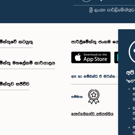
මේන්තුවේ කටයුතු
පාර්ලිමේන්තු ජංගම යෙදුම
මේන්තු මහලේකම් කාර්යාලය
අප
අප හා සම්බන්ධ වී සිටින්න :
"හරි
මේන්තුව සජීවීව
ස
අ
සම්මාන
න
ද
ක
පෞද්ගලිකත්ව ප්‍රතිපත්තිය
ස
ප
අ