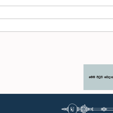
මෙම පිටුව බෙදා