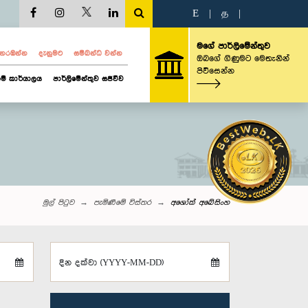
E
|
த
|
මගේ පාර්ලිමේන්තුව
ව නරඹන්න
දැනුමට
සම්බන්ධ වන්න
ඔබගේ ගිණුමට මෙතැනින්
පිවිසෙන්න
ම් කාර්යාලය
පාර්ලිමේන්තුව සජීවීව
මුල් පිටුව
පැමිණීමේ විස්තර
අශෝක් අබේසිංහ
දින දක්වා (YYYY-MM-DD)