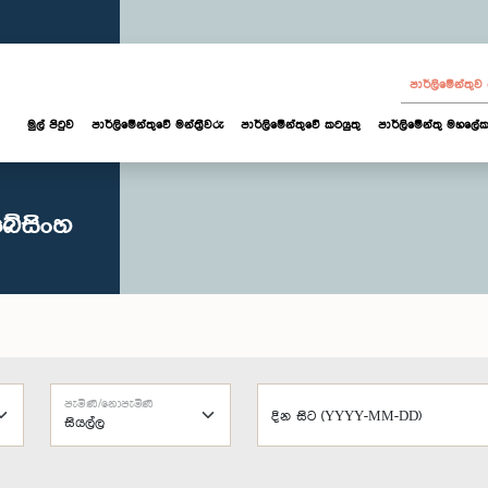
පාර්ලි‌මේන්තු
මුල් පිටුව
පාර්ලි‌මේන්තුවේ මන්ත්‍රීවරු
පාර්ලිමේන්තුවේ කටයුතු
පාර්ලිමේන්තු මහලේක
බේසිංහ
පැමිණි/නොපැමිණි
දින සිට (YYYY-MM-DD)