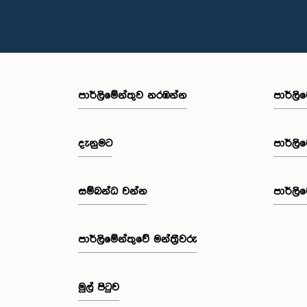
පාර්ලි‌මේන්තුව නරඹන්න
පාර්ලි
දැනුමට
පාර්ලි
සම්බන්ධ වන්න
පාර්ලි
පාර්ලි‌මේන්තුවේ මන්ත්‍රීවරු
මුල් පිටුව