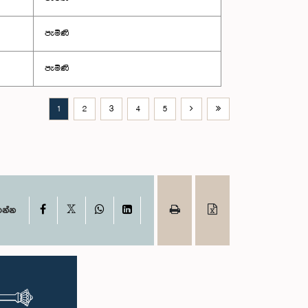
පැමිණි
පැමිණි
1
2
3
4
5
X
Facebook
WhatsApp
LinkedIn
ගන්න