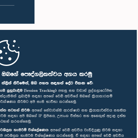
ි ඔබගේ පෞද්ගලිකත්වය අගය කරමු
" ක්ලික් කිරීමෙන්, ඔබ පහත සඳහන් දේට එකඟ වේ:
ැසි ලුහුබැඳීම (Session Tracking):
පහසු සහ වඩාත් පුද්ගලාරෝපිත
ත්දැකීමක් ලබාදීම සඳහා අපගේ වෙබ් අඩවියේ ඔබගේ ක්‍රියාකාරකම්
ිරීක්ෂණය කිරීමට අපි සැසි භාවිතා කරන්නෙමු.
ත්ත සටහන් කිරීම:
අපගේ සේවාවන්හි ආරක්ෂාව සහ ක්‍රියාකාරීත්වය සහතික
ිරීම සඳහා අපි ඔබගේ IP ලිපිනය, උපාංග විස්තර සහ අනෙකුත් අදාළ දත්ත
ටහන් කරගන්නෙමු.
රිශීලක හැසිරීම් විශ්ලේෂණය:
අපගේ වෙබ් අඩවිය වැඩිදියුණු කිරීම සඳහා
පි පරිශීලක හැසිරීම විශ්ලේෂණය කරන්නෙමු. ඒ සඳහා අපගේ වෙබ් අඩවිය