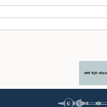
මෙම පිටුව බෙදා