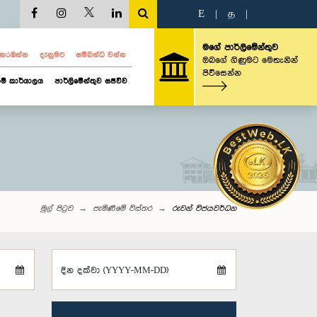
E
|
த
|
මගේ පාර්ලිමේන්තුව
ව නරඹන්න
දැනුමට
සම්බන්ධ වන්න
ඔබගේ ගිණුමට මෙතැනින්
පිවිසෙන්න
ම් කාර්යාලය
පාර්ලිමේන්තුව සජීවීව
මුල් පිටුව
පැමිණීමේ විස්තර
රුවන් විජයවර්ධන
දින දක්වා (YYYY-MM-DD)