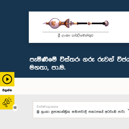
පැමිණීමේ විස්තර: ගරු රුවන් වි
මහතා, පා.ම.
බලන්න
ව්‍යවස්ථාදායකය
02