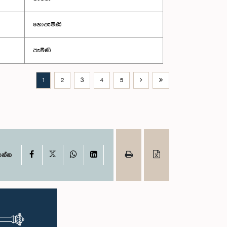
නොපැමිණි
පැමිණි
1
2
3
4
5
X
Facebook
WhatsApp
LinkedIn
ගන්න