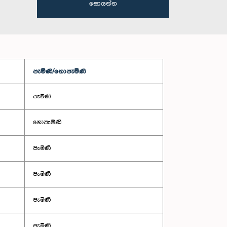
සොයන්න
පැමිණි/නොපැමිණි
පැමිණි
නොපැමිණි
පැමිණි
පැමිණි
පැමිණි
පැමිණි