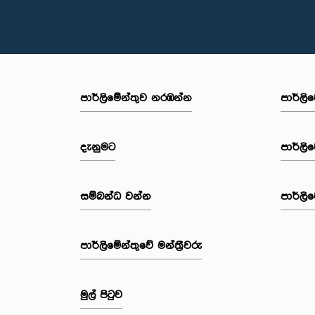
පාර්ලි‌මේන්තුව නරඹන්න
පාර්ලි
දැනුමට
පාර්ලි
සම්බන්ධ වන්න
පාර්ලි
පාර්ලි‌මේන්තුවේ මන්ත්‍රීවරු
මුල් පිටුව