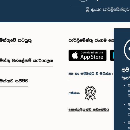
මේන්තුවේ කටයුතු
පාර්ලිමේන්තු ජංගම යෙදුම
මේන්තු මහලේකම් කාර්යාලය
අප
අප හා සම්බන්ධ වී සිටින්න :
"හරි
මේන්තුව සජීවීව
ස
අ
සම්මාන
න
ද
ක
පෞද්ගලිකත්ව ප්‍රතිපත්තිය
ස
ප
අ