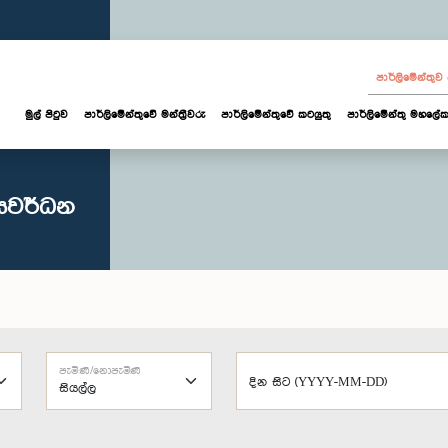
පාර්ලි‌මේන්තු
මුල් පිටුව
පාර්ලි‌මේන්තුවේ මන්ත්‍රීවරු
පාර්ලිමේන්තුවේ කටයුතු
පාර්ලිමේන්තු මහලේක
ජයවර්ධන
පැමිණි/නොපැමිණි
දින සිට (YYYY-MM-DD)