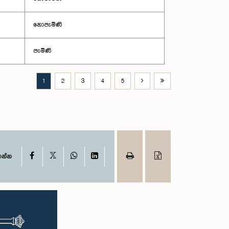
නොපැමිණි
පැමිණි
1
2
3
4
5
X
Facebook
WhatsApp
LinkedIn
ගන්න