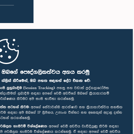
ි ඔබගේ පෞද්ගලිකත්වය අගය කරමු
" ක්ලික් කිරීමෙන්, ඔබ පහත සඳහන් දේට එකඟ වේ:
ැසි ලුහුබැඳීම (Session Tracking):
පහසු සහ වඩාත් පුද්ගලාරෝපිත
ත්දැකීමක් ලබාදීම සඳහා අපගේ වෙබ් අඩවියේ ඔබගේ ක්‍රියාකාරකම්
ිරීක්ෂණය කිරීමට අපි සැසි භාවිතා කරන්නෙමු.
ත්ත සටහන් කිරීම:
අපගේ සේවාවන්හි ආරක්ෂාව සහ ක්‍රියාකාරීත්වය සහතික
ිරීම සඳහා අපි ඔබගේ IP ලිපිනය, උපාංග විස්තර සහ අනෙකුත් අදාළ දත්ත
ටහන් කරගන්නෙමු.
රිශීලක හැසිරීම් විශ්ලේෂණය:
අපගේ වෙබ් අඩවිය වැඩිදියුණු කිරීම සඳහා
පි පරිශීලක හැසිරීම විශ්ලේෂණය කරන්නෙමු. ඒ සඳහා අපගේ වෙබ් අඩවිය