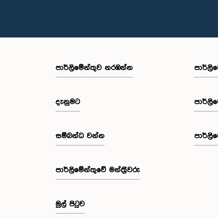
පාර්ලි‌මේන්තුව නරඹන්න
පාර්ලි
දැනුමට
පාර්ලි
සම්බන්ධ වන්න
පාර්ලි
පාර්ලි‌මේන්තුවේ මන්ත්‍රීවරු
මුල් පිටුව