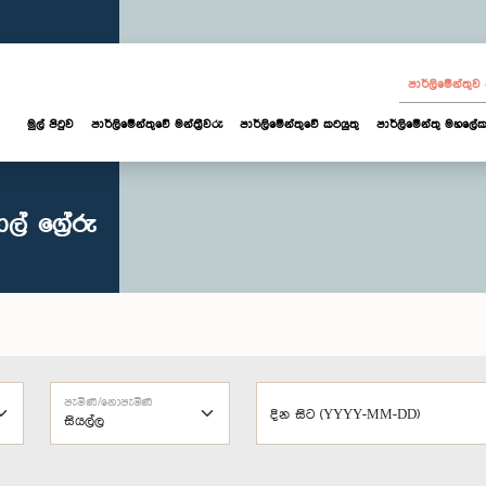
පාර්ලි‌මේන්තු
මුල් පිටුව
පාර්ලි‌මේන්තුවේ මන්ත්‍රීවරු
පාර්ලිමේන්තුවේ කටයුතු
පාර්ලිමේන්තු මහලේක
් ග්‍රේරු
පැමිණි/නොපැමිණි
දින සිට (YYYY-MM-DD)