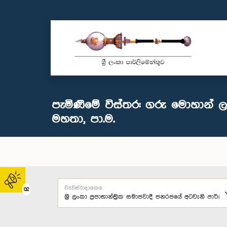
පැමිණීමේ විස්තර: ගරු මොහාන් ලාල
මහතා, පා.ම.
ව්‍යවස්ථාදායකය
02