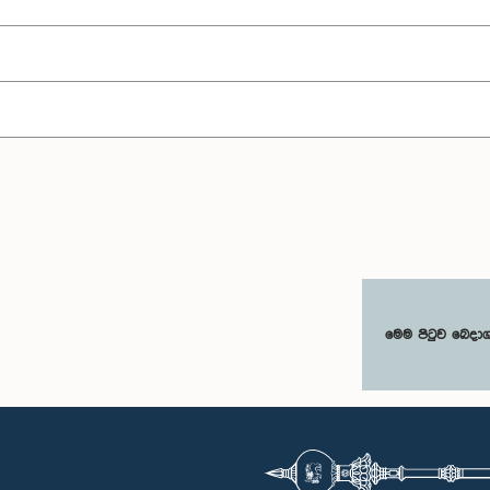
මෙම පිටුව බෙදා