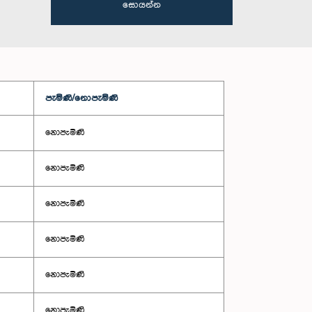
සොයන්න
පැමිණි/නොපැමිණි
නොපැමිණි
නොපැමිණි
නොපැමිණි
නොපැමිණි
නොපැමිණි
නොපැමිණි