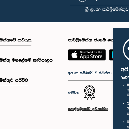
මේන්තුවේ කටයුතු
පාර්ලිමේන්තු ජංගම යෙදුම
මේන්තු මහලේකම් කාර්යාලය
අප
අප හා සම්බන්ධ වී සිටින්න :
"හරි
මේන්තුව සජීවීව
ස
අ
සම්මාන
න
ද
ක
පෞද්ගලිකත්ව ප්‍රතිපත්තිය
ස
ප
අ