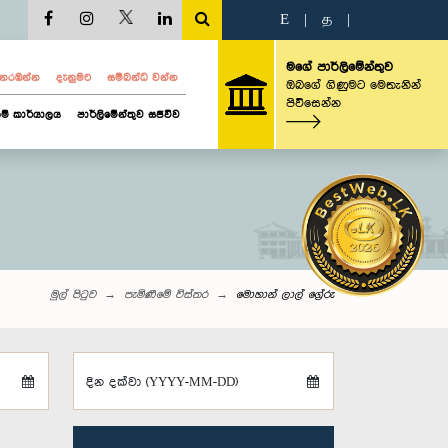
E
|
த
|
මගේ පාර්ලිමේන්තුව
ව නරඹන්න
දැනුමට
සම්බන්ධ වන්න
ඔබගේ ගිණුමට මෙතැනින්
පිවිසෙන්න
ම් කාර්යාලය
පාර්ලිමේන්තුව සජීවීව
මුල් පිටුව
පැමිණීමේ විස්තර
මොහාන් ලාල් ග්‍රේරු
දින දක්වා (YYYY-MM-DD)