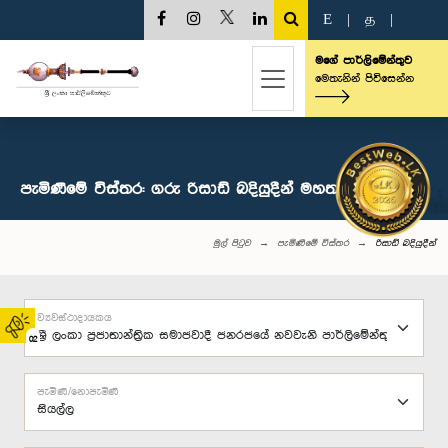
E
|
த
|
මගේ පාර්ලිමේන්තුව
මෙතැනින් පිවිසෙන්න
පැමිණීමේ විස්තර: ගරු රිසාඩ් බදියුදීන් මහතා, පා.ම.
මුල් පිටුව
පැමිණීමේ විස්තර
රිසාඩ් බදියුදීන්
ව්‍යවස්ථාදායකය
02
පැමිණි/නොපැමිණි