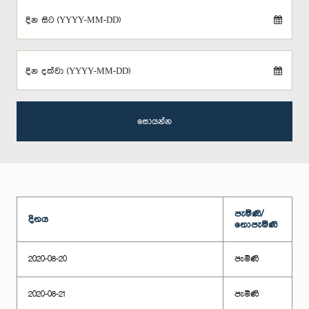
දින සිට (YYYY-MM-DD)
දින දක්වා (YYYY-MM-DD)
සොයන්න
පැමිණි/
දිනය
නොපැමිණි
2020-08-20
පැමිණි
2020-08-21
පැමිණි