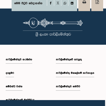
Facebook
මෙම පිටුව බෙදාගන්න
X
WhatsApp
LinkedIn
පාර්ලි‌මේන්තුව නරඹන්න
පාර්ලිමේන්තුවේ කටයුතු
දැනුමට
පාර්ලිමේන්තු මහලේකම් කාර්යාලය
සම්බන්ධ වන්න
පාර්ලිමේන්තුව සජීවීව
පාර්ලි‌මේන්තුවේ මන්ත්‍රීවරු