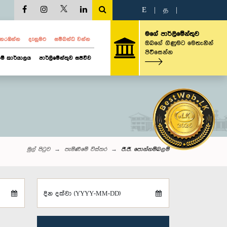
E
|
த
|
මගේ පාර්ලිමේන්තුව
ව නරඹන්න
දැනුමට
සම්බන්ධ වන්න
ඔබගේ ගිණුමට මෙතැනින්
පිවිසෙන්න
ම් කාර්යාලය
පාර්ලිමේන්තුව සජීවීව
මුල් පිටුව
පැමිණීමේ විස්තර
ජී.ජී. පොන්නම්බලම්
දින දක්වා (YYYY-MM-DD)