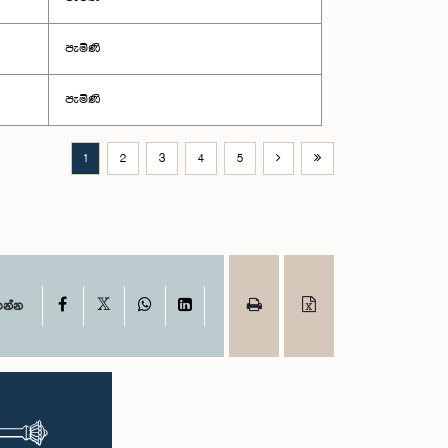
පැමිණි
පැමිණි
1
2
3
4
5
X
Facebook
WhatsApp
LinkedIn
ගන්න