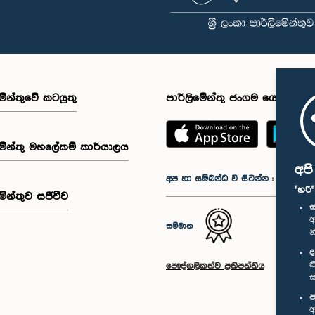
මේන්තුවේ කටයුතු
පාර්ලිමේන්තු ජංගම යෙදුම
මේන්තු මහලේකම් කාර්යාලය
අප
අප හා සම්බන්ධ වී සිටින්න :
"හරි
මේන්තුව සජීවීව
ස
අ
සම්මාන
න
ද
ක
පෞද්ගලිකත්ව ප්‍රතිපත්තිය
ස
ප
අ