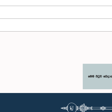
මෙම පිටුව බෙදා