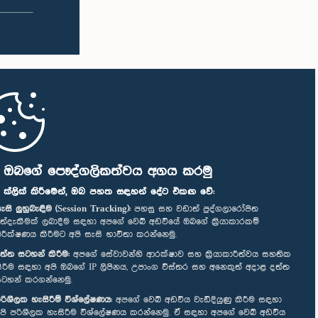
ි ඔබගේ පෞද්ගලිකත්වය අගය කරමු
" ක්ලික් කිරීමෙන්, ඔබ පහත සඳහන් දේට එකඟ වේ:
ැසි ලුහුබැඳීම (Session Tracking):
පහසු සහ වඩාත් පුද්ගලාරෝපිත
ත්දැකීමක් ලබාදීම සඳහා අපගේ වෙබ් අඩවියේ ඔබගේ ක්‍රියාකාරකම්
ිරීක්ෂණය කිරීමට අපි සැසි භාවිතා කරන්නෙමු.
ත්ත සටහන් කිරීම:
අපගේ සේවාවන්හි ආරක්ෂාව සහ ක්‍රියාකාරීත්වය සහතික
ිරීම සඳහා අපි ඔබගේ IP ලිපිනය, උපාංග විස්තර සහ අනෙකුත් අදාළ දත්ත
ටහන් කරගන්නෙමු.
රිශීලක හැසිරීම් විශ්ලේෂණය:
අපගේ වෙබ් අඩවිය වැඩිදියුණු කිරීම සඳහා
පි පරිශීලක හැසිරීම විශ්ලේෂණය කරන්නෙමු. ඒ සඳහා අපගේ වෙබ් අඩවිය