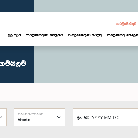
පාර්ලි‌මේන්තු
මුල් පිටුව
පාර්ලි‌මේන්තුවේ මන්ත්‍රීවරු
පාර්ලිමේන්තුවේ කටයුතු
පාර්ලිමේන්තු මහලේක
්නම්බලම්
පැමිණි/නොපැමිණි
දින සිට (YYYY-MM-DD)