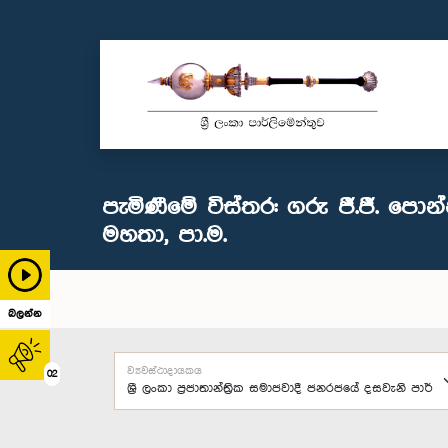
පැමිණීමේ විස්තර: ගරු ජී.ජී. පොන
මහතා, පා.ම.
බලන්න
ව්‍යවස්ථාදායකය
02