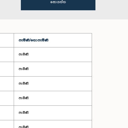
සොයන්න
පැමිණි/නොපැමිණි
පැමිණි
පැමිණි
පැමිණි
පැමිණි
පැමිණි
පැමිණි