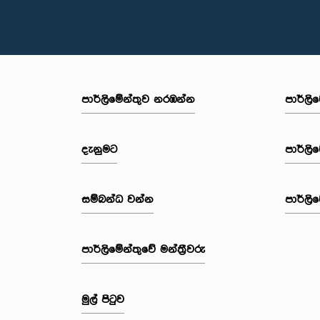
පාර්ලි‌මේන්තුව නරඹන්න
පාර්ලි
දැනුමට
පාර්ලි
සම්බන්ධ වන්න
පාර්ලි
පාර්ලි‌මේන්තුවේ මන්ත්‍රීවරු
මුල් පිටුව