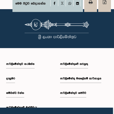
Facebook
මෙම පිටුව බෙදාගන්න
X
WhatsApp
LinkedIn
පාර්ලි‌මේන්තුව නරඹන්න
පාර්ලිමේන්තුවේ කටයුතු
දැනුමට
පාර්ලිමේන්තු මහලේකම් කාර්යාලය
සම්බන්ධ වන්න
පාර්ලිමේන්තුව සජීවීව
පාර්ලි‌මේන්තුවේ මන්ත්‍රීවරු