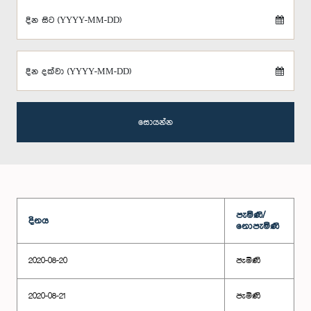
දින සිට (YYYY-MM-DD)
දින දක්වා (YYYY-MM-DD)
සොයන්න
පැමිණි/
දිනය
නොපැමිණි
2020-08-20
පැමිණි
2020-08-21
පැමිණි