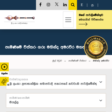
E
|
த
|
මගේ පාර්ලිමේන්තුව
මෙතැනින් පිවිසෙන්න
පැමිණීමේ විස්තර: ගරු මහින්ද අමරවීර මහතා, පා.ම.
මුල් පිටුව
පැමිණීමේ විස්තර
මහින්ද අමරවීර
බලන්න
ව්‍යවස්ථාදායකය
02
පැමිණි/නොපැමිණි