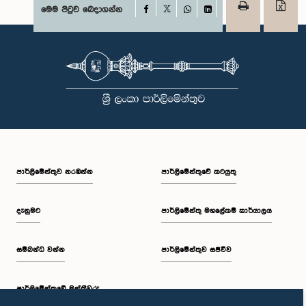
Facebook
මෙම පිටුව බෙදාගන්න
X
WhatsApp
LinkedIn
පාර්ලි‌මේන්තුව නරඹන්න
පාර්ලිමේන්තුවේ කටයුතු
දැනුමට
පාර්ලිමේන්තු මහලේකම් කාර්යාලය
සම්බන්ධ වන්න
පාර්ලිමේන්තුව සජීවීව
පාර්ලි‌මේන්තුවේ මන්ත්‍රීවරු