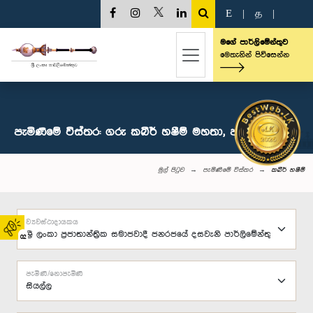
E
|
த
|
මගේ පාර්ලිමේන්තුව
මෙතැනින් පිවිසෙන්න
පැමිණීමේ විස්තර: ගරු කබීර් හෂීම් මහතා, පා.ම.
මුල් පිටුව
පැමිණීමේ විස්තර
කබීර් හෂීම්
ව්‍යවස්ථාදායකය
02
පැමිණි/නොපැමිණි