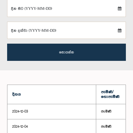
දින සිට (YYYY-MM-DD)
දින දක්වා (YYYY-MM-DD)
සොයන්න
පැමිණි/
දිනය
නොපැමිණි
2024-12-03
පැමිණි
2024-12-04
පැමිණි