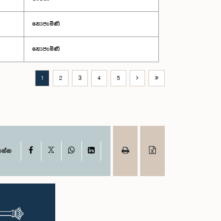
නොපැමිණි
නොපැමිණි
1
2
3
4
5
X
Facebook
WhatsApp
LinkedIn
ගන්න