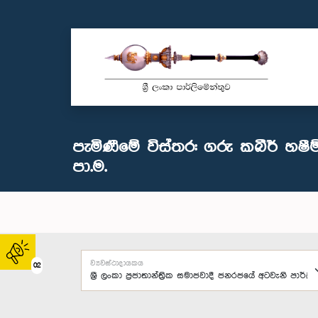
පැමිණීමේ විස්තර: ගරු කබීර් හෂී
පා.ම.
ව්‍යවස්ථාදායකය
02