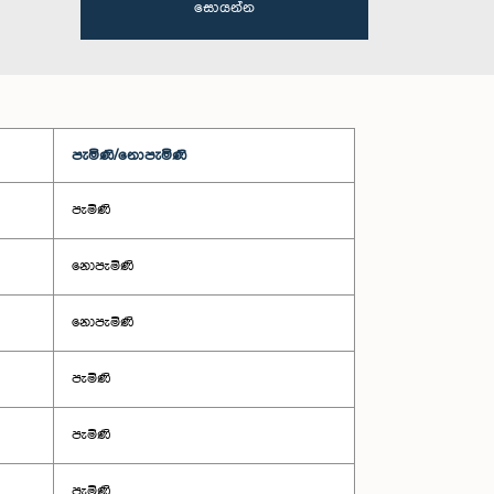
සොයන්න
පැමිණි/නොපැමිණි
පැමිණි
නොපැමිණි
නොපැමිණි
පැමිණි
පැමිණි
පැමිණි