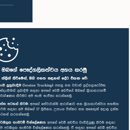
ි ඔබගේ පෞද්ගලිකත්වය අගය කරමු
" ක්ලික් කිරීමෙන්, ඔබ පහත සඳහන් දේට එකඟ වේ:
ැසි ලුහුබැඳීම (Session Tracking):
පහසු සහ වඩාත් පුද්ගලාරෝපිත
ත්දැකීමක් ලබාදීම සඳහා අපගේ වෙබ් අඩවියේ ඔබගේ ක්‍රියාකාරකම්
ිරීක්ෂණය කිරීමට අපි සැසි භාවිතා කරන්නෙමු.
ත්ත සටහන් කිරීම:
අපගේ සේවාවන්හි ආරක්ෂාව සහ ක්‍රියාකාරීත්වය සහතික
ිරීම සඳහා අපි ඔබගේ IP ලිපිනය, උපාංග විස්තර සහ අනෙකුත් අදාළ දත්ත
ටහන් කරගන්නෙමු.
රිශීලක හැසිරීම් විශ්ලේෂණය:
අපගේ වෙබ් අඩවිය වැඩිදියුණු කිරීම සඳහා
පි පරිශීලක හැසිරීම විශ්ලේෂණය කරන්නෙමු. ඒ සඳහා අපගේ වෙබ් අඩවිය