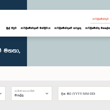
පාර්ලි‌මේන්තු
මුල් පිටුව
පාර්ලි‌මේන්තුවේ මන්ත්‍රීවරු
පාර්ලිමේන්තුවේ කටයුතු
පාර්ලිමේන්තු මහලේක
ම් මහතා,
පැමිණි/නොපැමිණි
දින සිට (YYYY-MM-DD)