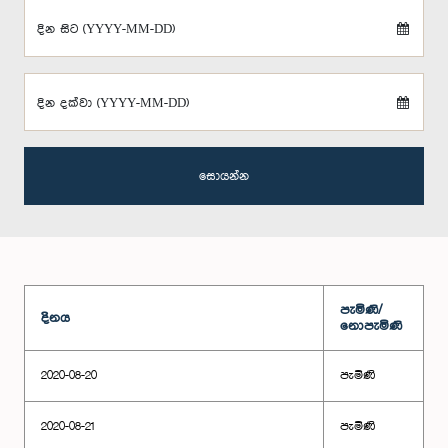
දින සිට (YYYY-MM-DD)
දින දක්වා (YYYY-MM-DD)
සොයන්න
පැමිණි/
දිනය
නොපැමිණි
2020-08-20
පැමිණි
2020-08-21
පැමිණි