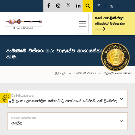
E
|
த
|
මගේ පාර්ලිමේන්තුව
මෙතැනින් පිවිසෙන්න
පැමිණීමේ විස්තර: ගරු වාසුදේව නානායක්කාර මහතා,
පා.ම.
මුල් පිටුව
පැමිණීමේ විස්තර
වාසුදේව නානායක්කාර
ව්‍යවස්ථාදායකය
02
පැමිණි/නොපැමිණි