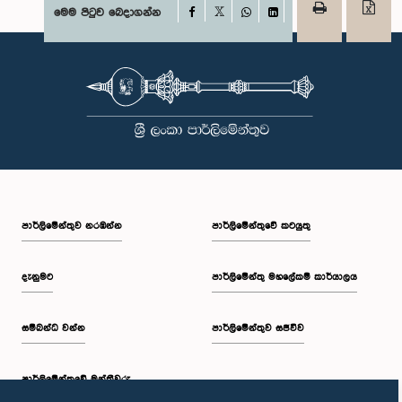
Facebook
මෙම පිටුව බෙදාගන්න
X
WhatsApp
LinkedIn
පාර්ලි‌මේන්තුව නරඹන්න
පාර්ලිමේන්තුවේ කටයුතු
දැනුමට
පාර්ලිමේන්තු මහලේකම් කාර්යාලය
සම්බන්ධ වන්න
පාර්ලිමේන්තුව සජීවීව
පාර්ලි‌මේන්තුවේ මන්ත්‍රීවරු