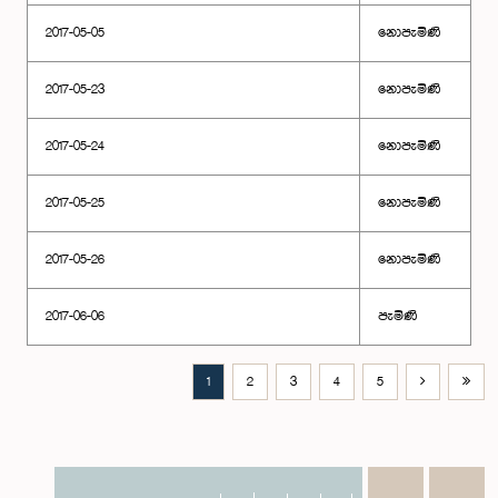
2017-05-05
නොපැමිණි
2017-05-23
නොපැමිණි
2017-05-24
නොපැමිණි
2017-05-25
නොපැමිණි
2017-05-26
නොපැමිණි
2017-06-06
පැමිණි
1
2
3
4
5