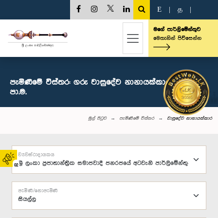
E
|
த
|
මගේ පාර්ලිමේන්තුව
මෙතැනින් පිවිසෙන්න
පැමිණීමේ විස්තර: ගරු වාසුදේව නානායක්කාර මහතා,
පා.ම.
මුල් පිටුව
පැමිණීමේ විස්තර
වාසුදේව නානායක්කාර
ව්‍යවස්ථාදායකය
02
පැමිණි/නොපැමිණි