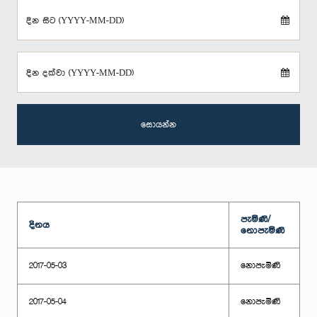
දින සිට (YYYY-MM-DD)
දින දක්වා (YYYY-MM-DD)
සොයන්න
පැමිණි/
දිනය
නොපැමිණි
2017-05-03
නොපැමිණි
2017-05-04
නොපැමිණි