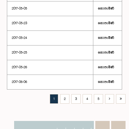
2017-05-05
නොපැමිණි
2017-05-23
නොපැමිණි
2017-05-24
නොපැමිණි
2017-05-25
නොපැමිණි
2017-05-26
නොපැමිණි
2017-06-06
නොපැමිණි
1
2
3
4
5