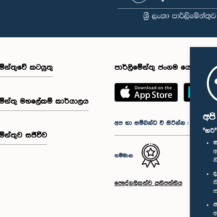
මේන්තුවේ කටයුතු
පාර්ලිමේන්තු ජංගම යෙදුම
මේන්තු මහලේකම් කාර්යාලය
අප
අප හා සම්බන්ධ වී සිටින්න :
"හරි
මේන්තුව සජීවීව
ස
අ
සම්මාන
න
ද
ක
පෞද්ගලිකත්ව ප්‍රතිපත්තිය
ස
ප
අ