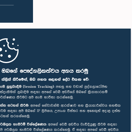
ි ඔබගේ පෞද්ගලිකත්වය අගය කරමු
" ක්ලික් කිරීමෙන්, ඔබ පහත සඳහන් දේට එකඟ වේ:
ැසි ලුහුබැඳීම (Session Tracking):
පහසු සහ වඩාත් පුද්ගලාරෝපිත
ත්දැකීමක් ලබාදීම සඳහා අපගේ වෙබ් අඩවියේ ඔබගේ ක්‍රියාකාරකම්
ිරීක්ෂණය කිරීමට අපි සැසි භාවිතා කරන්නෙමු.
ත්ත සටහන් කිරීම:
අපගේ සේවාවන්හි ආරක්ෂාව සහ ක්‍රියාකාරීත්වය සහතික
ිරීම සඳහා අපි ඔබගේ IP ලිපිනය, උපාංග විස්තර සහ අනෙකුත් අදාළ දත්ත
ටහන් කරගන්නෙමු.
රිශීලක හැසිරීම් විශ්ලේෂණය:
අපගේ වෙබ් අඩවිය වැඩිදියුණු කිරීම සඳහා
පි පරිශීලක හැසිරීම විශ්ලේෂණය කරන්නෙමු. ඒ සඳහා අපගේ වෙබ් අඩවිය