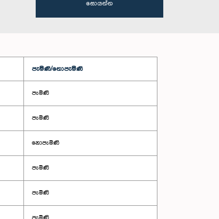
සොයන්න
පැමිණි/නොපැමිණි
පැමිණි
පැමිණි
නොපැමිණි
පැමිණි
පැමිණි
පැමිණි