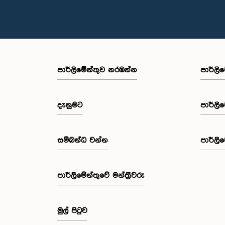
පාර්ලි‌මේන්තුව නරඹන්න
පාර්ලි
දැනුමට
පාර්ලි
සම්බන්ධ වන්න
පාර්ලි
පාර්ලි‌මේන්තුවේ මන්ත්‍රීවරු
මුල් පිටුව