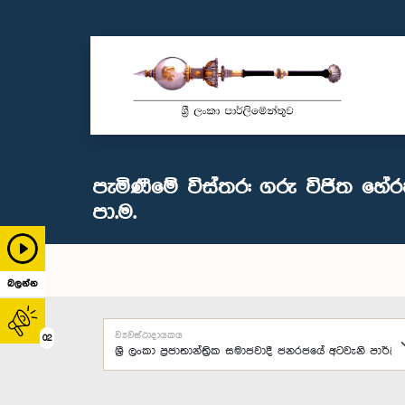
පැමිණීමේ විස්තර: ගරු විජිත හේර
පා.ම.
බලන්න
ව්‍යවස්ථාදායකය
02