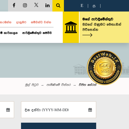
E
|
த
|
මගේ පාර්ලිමේන්තුව
ව නරඹන්න
දැනුමට
සම්බන්ධ වන්න
ඔබගේ ගිණුමට මෙතැනින්
පිවිසෙන්න
ම් කාර්යාලය
පාර්ලිමේන්තුව සජීවීව
මුල් පිටුව
පැමිණීමේ විස්තර
විජිත හේරත්
දින දක්වා (YYYY-MM-DD)