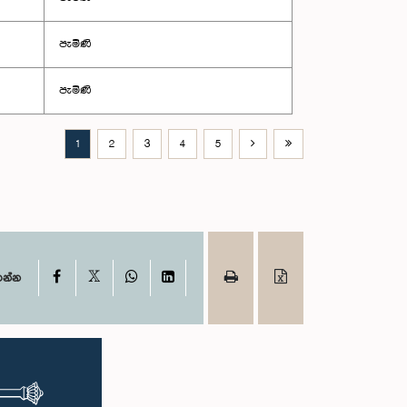
පැමිණි
පැමිණි
1
2
3
4
5
X
Facebook
WhatsApp
LinkedIn
ගන්න