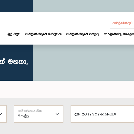
පාර්ලි‌මේන්තු
මුල් පිටුව
පාර්ලි‌මේන්තුවේ මන්ත්‍රීවරු
පාර්ලිමේන්තුවේ කටයුතු
පාර්ලිමේන්තු මහලේක
ත් මහතා,
පැමිණි/නොපැමිණි
දින සිට (YYYY-MM-DD)