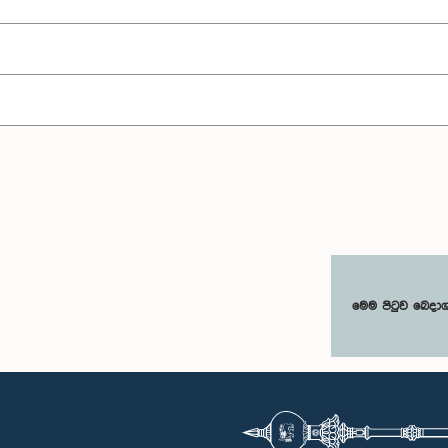
මෙම පිටුව බෙදා