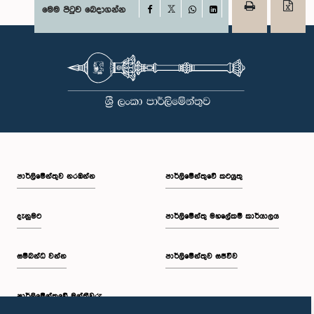
Facebook
මෙම පිටුව බෙදාගන්න
X
WhatsApp
LinkedIn
පාර්ලි‌මේන්තුව නරඹන්න
පාර්ලිමේන්තුවේ කටයුතු
දැනුමට
පාර්ලිමේන්තු මහලේකම් කාර්යාලය
සම්බන්ධ වන්න
පාර්ලිමේන්තුව සජීවීව
පාර්ලි‌මේන්තුවේ මන්ත්‍රීවරු