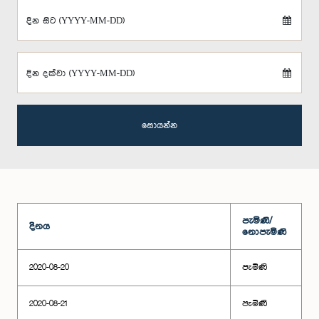
දින සිට (YYYY-MM-DD)
දින දක්වා (YYYY-MM-DD)
සොයන්න
පැමිණි/
දිනය
නොපැමිණි
2020-08-20
පැමිණි
2020-08-21
පැමිණි