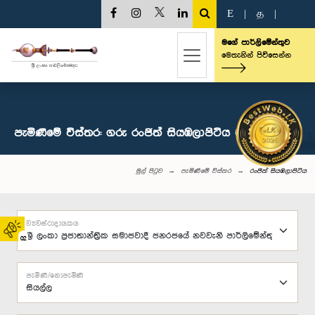
E
|
த
|
මගේ පාර්ලිමේන්තුව
මෙතැනින් පිවිසෙන්න
පැමිණීමේ විස්තර: ගරු රංජිත් සියඹලාපිටිය මහතා, පා.ම.
මුල් පිටුව
පැමිණීමේ විස්තර
රංජිත් සියඹලාපිටිය
ව්‍යවස්ථාදායකය
02
පැමිණි/නොපැමිණි