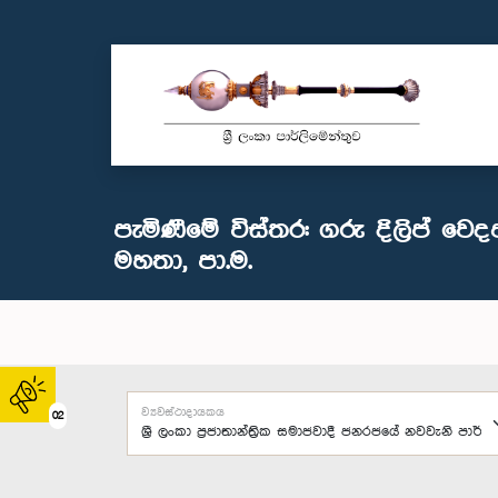
පැමිණීමේ විස්තර: ගරු දිලිප් වෙද
මහතා, පා.ම.
ව්‍යවස්ථාදායකය
02