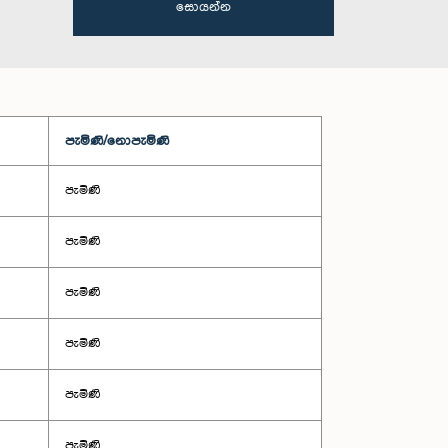
සොයන්න
පැමිණි/නොපැමිණි
පැමිණි
පැමිණි
පැමිණි
පැමිණි
පැමිණි
පැමිණි