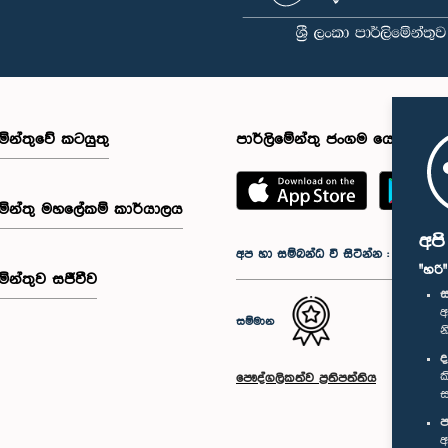
මේන්තුවේ කටයුතු
පාර්ලිමේන්තු ජංගම යෙදුම
මේන්තු මහලේකම් කාර්යාලය
අප
අප හා සම්බන්ධ වී සිටින්න :
"හරි
මේන්තුව සජීවීව
ස
අ
සම්මාන
න
ද
ක
පෞද්ගලිකත්ව ප්‍රතිපත්තිය
ස
ප
අ