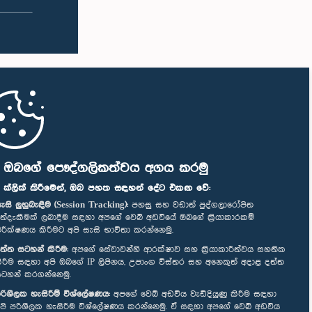
ි ඔබගේ පෞද්ගලිකත්වය අගය කරමු
" ක්ලික් කිරීමෙන්, ඔබ පහත සඳහන් දේට එකඟ වේ:
ැසි ලුහුබැඳීම (Session Tracking):
පහසු සහ වඩාත් පුද්ගලාරෝපිත
ත්දැකීමක් ලබාදීම සඳහා අපගේ වෙබ් අඩවියේ ඔබගේ ක්‍රියාකාරකම්
ිරීක්ෂණය කිරීමට අපි සැසි භාවිතා කරන්නෙමු.
ත්ත සටහන් කිරීම:
අපගේ සේවාවන්හි ආරක්ෂාව සහ ක්‍රියාකාරීත්වය සහතික
ිරීම සඳහා අපි ඔබගේ IP ලිපිනය, උපාංග විස්තර සහ අනෙකුත් අදාළ දත්ත
ටහන් කරගන්නෙමු.
රිශීලක හැසිරීම් විශ්ලේෂණය:
අපගේ වෙබ් අඩවිය වැඩිදියුණු කිරීම සඳහා
පි පරිශීලක හැසිරීම විශ්ලේෂණය කරන්නෙමු. ඒ සඳහා අපගේ වෙබ් අඩවිය