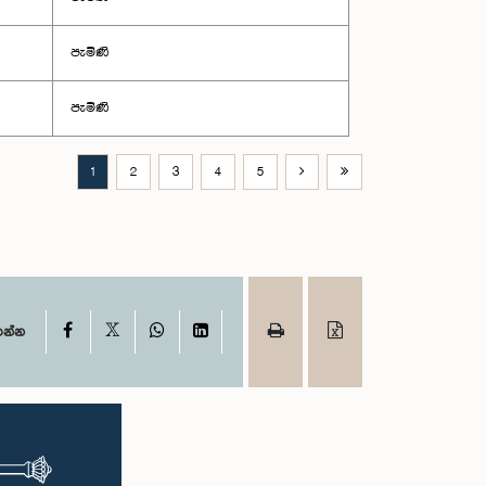
පැමිණි
පැමිණි
1
2
3
4
5
X
Facebook
WhatsApp
LinkedIn
ගන්න