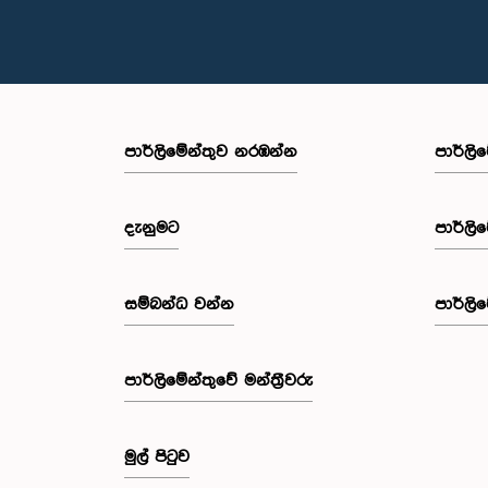
පාර්ලි‌මේන්තුව නරඹන්න
පාර්ලි
දැනුමට
පාර්ලි
සම්බන්ධ වන්න
පාර්ලි
පාර්ලි‌මේන්තුවේ මන්ත්‍රීවරු
මුල් පිටුව