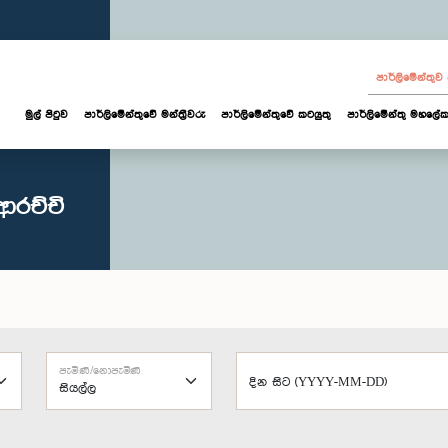
පාර්ලි‌මේන්තු
මුල් පිටුව
පාර්ලි‌මේන්තුවේ මන්ත්‍රීවරු
පාර්ලිමේන්තුවේ කටයුතු
පාර්ලිමේන්තු මහලේක
ආරච්චි
පැමිණි/නොපැමිණි
දින සිට (YYYY-MM-DD)