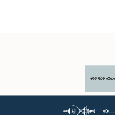
මෙම පිටුව බෙදා