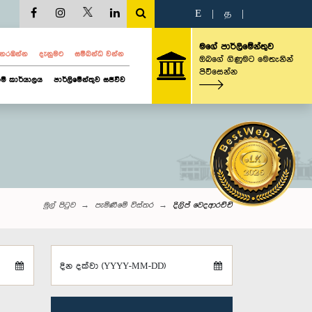
E
|
த
|
මගේ පාර්ලිමේන්තුව
ව නරඹන්න
දැනුමට
සම්බන්ධ වන්න
ඔබගේ ගිණුමට මෙතැනින්
පිවිසෙන්න
ම් කාර්යාලය
පාර්ලිමේන්තුව සජීවීව
මුල් පිටුව
පැමිණීමේ විස්තර
දිලිප් වෙදආරච්චි
දින දක්වා (YYYY-MM-DD)