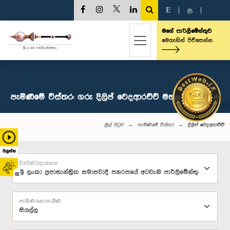
E
|
த
|
මගේ පාර්ලිමේන්තුව
මෙතැනින් පිවිසෙන්න
පැමිණීමේ විස්තර: ගරු දිලිප් වෙදආරච්චි මහතා, පා.ම.
මුල් පිටුව
පැමිණීමේ විස්තර
දිලිප් වෙදආරච්චි
බලන්න
ව්‍යවස්ථාදායකය
02
පැමිණි/නොපැමිණි