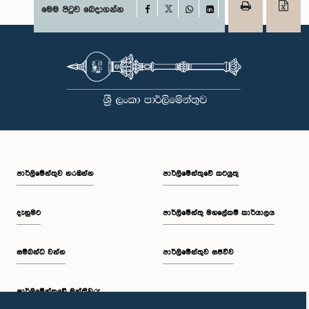
Facebook
මෙම පිටුව බෙදාගන්න
X
WhatsApp
LinkedIn
පාර්ලි‌මේන්තුව නරඹන්න
පාර්ලිමේන්තුවේ කටයුතු
දැනුමට
පාර්ලිමේන්තු මහලේකම් කාර්යාලය
සම්බන්ධ වන්න
පාර්ලිමේන්තුව සජීවීව
පාර්ලි‌මේන්තුවේ මන්ත්‍රීවරු