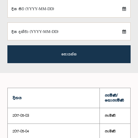
දින සිට (YYYY-MM-DD)
දින දක්වා (YYYY-MM-DD)
සොයන්න
පැමිණි/
දිනය
නොපැමිණි
2017-05-03
පැමිණි
2017-05-04
පැමිණි