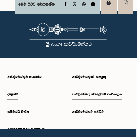
Facebook
මෙම පිටුව බෙදාගන්න
X
WhatsApp
LinkedIn
පාර්ලි‌මේන්තුව නරඹන්න
පාර්ලිමේන්තුවේ කටයුතු
දැනුමට
පාර්ලිමේන්තු මහලේකම් කාර්යාලය
සම්බන්ධ වන්න
පාර්ලිමේන්තුව සජීවීව
පාර්ලි‌මේන්තුවේ මන්ත්‍රීවරු