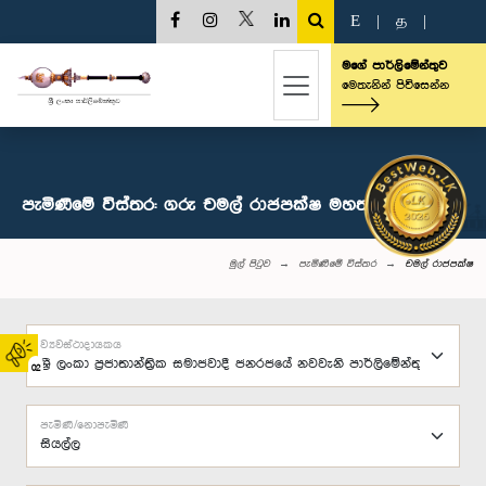
E
|
த
|
මගේ පාර්ලිමේන්තුව
මෙතැනින් පිවිසෙන්න
පැමිණීමේ විස්තර: ගරු චමල් රාජපක්ෂ මහතා, පා.ම.
මුල් පිටුව
පැමිණීමේ විස්තර
චමල් රාජපක්ෂ
ව්‍යවස්ථාදායකය
02
පැමිණි/නොපැමිණි