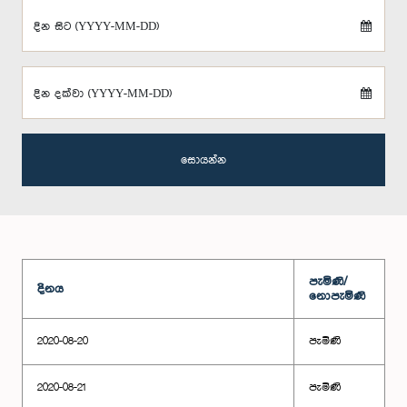
දින සිට (YYYY-MM-DD)
දින දක්වා (YYYY-MM-DD)
සොයන්න
පැමිණි/
දිනය
නොපැමිණි
2020-08-20
පැමිණි
2020-08-21
පැමිණි