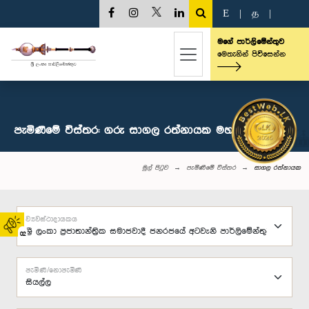
E
|
த
|
මගේ පාර්ලිමේන්තුව
මෙතැනින් පිවිසෙන්න
පැමිණීමේ විස්තර: ගරු සාගල රත්නායක මහතා, පා.ම.
මුල් පිටුව
පැමිණීමේ විස්තර
සාගල රත්නායක
ව්‍යවස්ථාදායකය
02
පැමිණි/නොපැමිණි