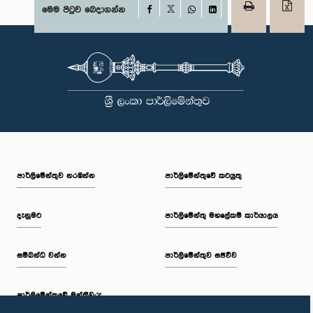
Facebook
මෙම පිටුව බෙදාගන්න
X
WhatsApp
LinkedIn
පාර්ලි‌මේන්තුව නරඹන්න
පාර්ලිමේන්තුවේ කටයුතු
දැනුමට
පාර්ලිමේන්තු මහලේකම් කාර්යාලය
සම්බන්ධ වන්න
පාර්ලිමේන්තුව සජීවීව
පාර්ලි‌මේන්තුවේ මන්ත්‍රීවරු