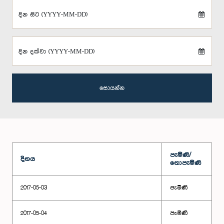
දින සිට (YYYY-MM-DD)
දින දක්වා (YYYY-MM-DD)
සොයන්න
පැමිණි/
දිනය
නොපැමිණි
2017-05-03
පැමිණි
2017-05-04
පැමිණි