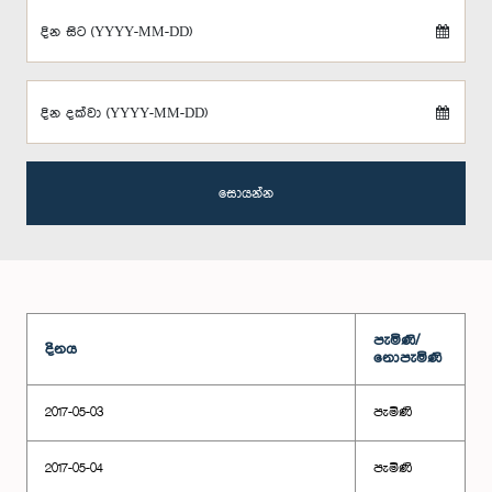
දින සිට (YYYY-MM-DD)
දින දක්වා (YYYY-MM-DD)
සොයන්න
පැමිණි/
දිනය
නොපැමිණි
2017-05-03
පැමිණි
2017-05-04
පැමිණි