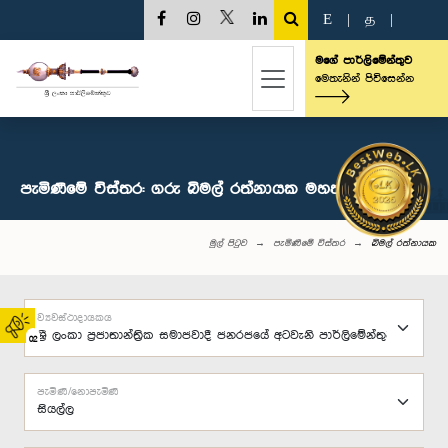
E
|
த
|
මගේ පාර්ලිමේන්තුව
මෙතැනින් පිවිසෙන්න
පැමිණීමේ විස්තර: ගරු බිමල් රත්නායක මහතා, පා.ම.
මුල් පිටුව
පැමිණීමේ විස්තර
බිමල් රත්නායක
ව්‍යවස්ථාදායකය
02
පැමිණි/නොපැමිණි