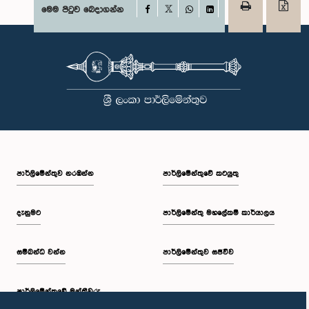
Facebook
මෙම පිටුව බෙදාගන්න
X
WhatsApp
LinkedIn
පාර්ලි‌මේන්තුව නරඹන්න
පාර්ලිමේන්තුවේ කටයුතු
දැනුමට
පාර්ලිමේන්තු මහලේකම් කාර්යාලය
සම්බන්ධ වන්න
පාර්ලිමේන්තුව සජීවීව
පාර්ලි‌මේන්තුවේ මන්ත්‍රීවරු