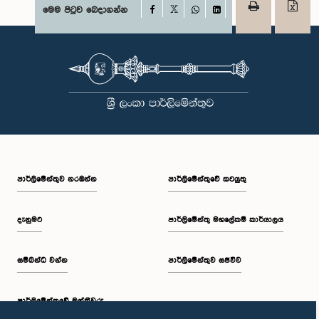
Facebook
මෙම පිටුව බෙදාගන්න
X
WhatsApp
LinkedIn
පාර්ලි‌මේන්තුව නරඹන්න
පාර්ලිමේන්තුවේ කටයුතු
දැනුමට
පාර්ලිමේන්තු මහලේකම් කාර්යාලය
සම්බන්ධ වන්න
පාර්ලිමේන්තුව සජීවීව
පාර්ලි‌මේන්තුවේ මන්ත්‍රීවරු