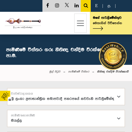
E
|
த
|
මගේ පාර්ලිමේන්තුව
මෙතැනින් පිවිසෙන්න
පැමිණීමේ විස්තර: ගරු නීතිඥ චන්දිම වීරක්කොඩි මහතා,
පා.ම.
මුල් පිටුව
පැමිණීමේ විස්තර
නීතිඥ චන්දිම වීරක්කොඩි
ව්‍යවස්ථාදායකය
02
පැමිණි/නොපැමිණි