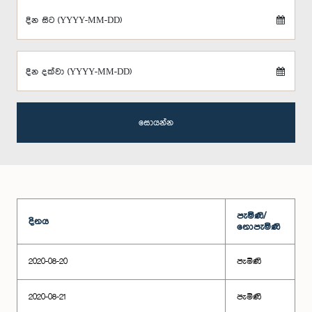
දින සිට (YYYY-MM-DD)
දින දක්වා (YYYY-MM-DD)
සොයන්න
පැමිණි/
දිනය
නොපැමිණි
2020-08-20
පැමිණි
2020-08-21
පැමිණි