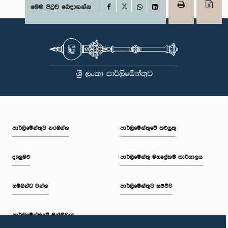
Facebook
මෙම පිටුව බෙදාගන්න
X
WhatsApp
LinkedIn
පාර්ලි‌මේන්තුව නරඹන්න
පාර්ලිමේන්තුවේ කටයුතු
දැනුමට
පාර්ලිමේන්තු මහලේකම් කාර්යාලය
සම්බන්ධ වන්න
පාර්ලිමේන්තුව සජීවීව
පාර්ලි‌මේන්තුවේ මන්ත්‍රීවරු