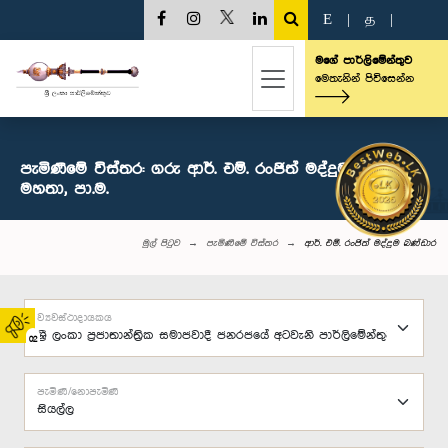
E
|
த
|
මගේ පාර්ලිමේන්තුව
මෙතැනින් පිවිසෙන්න
පැමිණීමේ විස්තර: ගරු ආර්. එම්. රංජිත් මද්දුම බණ්ඩාර
මහතා, පා.ම.
මුල් පිටුව
පැමිණීමේ විස්තර
ආර්. එම්. රංජිත් මද්දුම බණ්ඩාර
ව්‍යවස්ථාදායකය
02
පැමිණි/නොපැමිණි