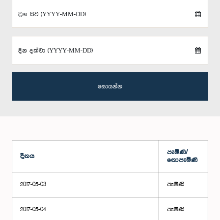
දින සිට (YYYY-MM-DD)
දින දක්වා (YYYY-MM-DD)
සොයන්න
පැමිණි/
දිනය
නොපැමිණි
2017-05-03
පැමිණි
2017-05-04
පැමිණි