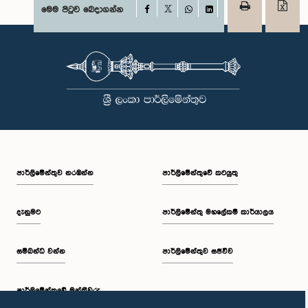
Facebook
මෙම පිටුව බෙදාගන්න
X
WhatsApp
LinkedIn
පාර්ලි‌මේන්තුව නරඹන්න
පාර්ලිමේන්තුවේ කටයුතු
දැනුමට
පාර්ලිමේන්තු මහලේකම් කාර්යාලය
සම්බන්ධ වන්න
පාර්ලිමේන්තුව සජීවීව
පාර්ලි‌මේන්තුවේ මන්ත්‍රීවරු