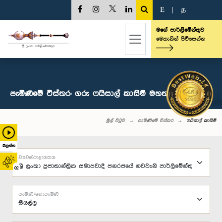
E
|
த
|
මගේ පාර්ලිමේන්තුව
මෙතැනින් පිවිසෙන්න
පැමිණීමේ විස්තර: ගරු ෆයිසාල් කාසිම් මහතා, පා.ම.
මුල් පිටුව
පැමිණීමේ විස්තර
ෆයිසාල් කාසිම්
බලන්න
ව්‍යවස්ථාදායකය
02
පැමිණි/නොපැමිණි