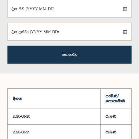
දින සිට (YYYY-MM-DD)
දින දක්වා (YYYY-MM-DD)
සොයන්න
පැමිණි/
දිනය
නොපැමිණි
2020-08-20
පැමිණි
2020-08-21
පැමිණි