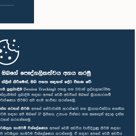
ි ඔබගේ පෞද්ගලිකත්වය අගය කරමු
" ක්ලික් කිරීමෙන්, ඔබ පහත සඳහන් දේට එකඟ වේ:
ැසි ලුහුබැඳීම (Session Tracking):
පහසු සහ වඩාත් පුද්ගලාරෝපිත
ත්දැකීමක් ලබාදීම සඳහා අපගේ වෙබ් අඩවියේ ඔබගේ ක්‍රියාකාරකම්
ිරීක්ෂණය කිරීමට අපි සැසි භාවිතා කරන්නෙමු.
ත්ත සටහන් කිරීම:
අපගේ සේවාවන්හි ආරක්ෂාව සහ ක්‍රියාකාරීත්වය සහතික
ිරීම සඳහා අපි ඔබගේ IP ලිපිනය, උපාංග විස්තර සහ අනෙකුත් අදාළ දත්ත
ටහන් කරගන්නෙමු.
රිශීලක හැසිරීම් විශ්ලේෂණය:
අපගේ වෙබ් අඩවිය වැඩිදියුණු කිරීම සඳහා
පි පරිශීලක හැසිරීම විශ්ලේෂණය කරන්නෙමු. ඒ සඳහා අපගේ වෙබ් අඩවිය