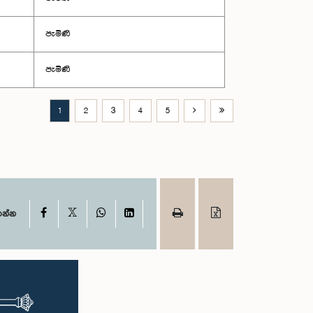
පැමිණි
පැමිණි
1
2
3
4
5
X
Facebook
WhatsApp
LinkedIn
ගන්න