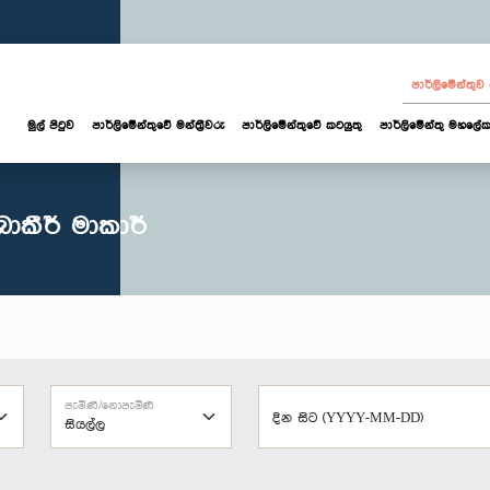
පාර්ලි‌මේන්තු
මුල් පිටුව
පාර්ලි‌මේන්තුවේ මන්ත්‍රීවරු
පාර්ලිමේන්තුවේ කටයුතු
පාර්ලිමේන්තු මහලේක
බාකීර් මාකාර්
පැමිණි/නොපැමිණි
දින සිට (YYYY-MM-DD)