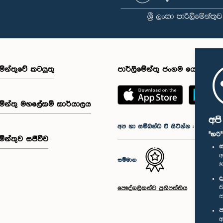
මේන්තුවේ කටයුතු
පාර්ලිමේන්තු ජංගම යෙදුම
මේන්තු මහලේකම් කාර්යාලය
අප
අප හා සම්බන්ධ වී සිටින්න :
"හරි
මේන්තුව සජීවීව
ස
අ
සම්මාන
න
ද
ක
පෞද්ගලිකත්ව ප්‍රතිපත්තිය
ස
ප
අ