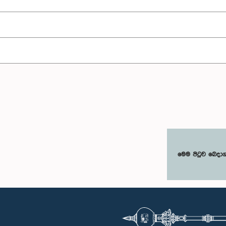
මෙම පිටුව බෙදා