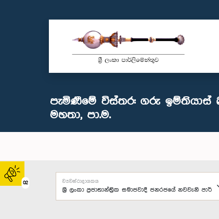
පැමිණීමේ විස්තර: ගරු ඉම්තියාස් 
මහතා, පා.ම.
ව්‍යවස්ථාදායකය
02