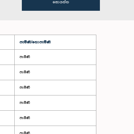
සොයන්න
පැමිණි/නොපැමිණි
පැමිණි
පැමිණි
පැමිණි
පැමිණි
පැමිණි
පැමිණි