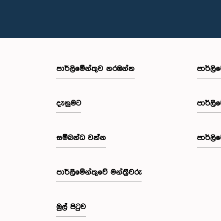
පාර්ලි‌මේන්තුව නරඹන්න
පාර්ලි
දැනුමට
පාර්ලි
සම්බන්ධ වන්න
පාර්ලි
පාර්ලි‌මේන්තුවේ මන්ත්‍රීවරු
මුල් පිටුව