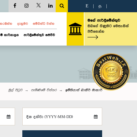
E
|
த
|
මගේ පාර්ලිමේන්තුව
ව නරඹන්න
දැනුමට
සම්බන්ධ වන්න
ඔබගේ ගිණුමට මෙතැනින්
පිවිසෙන්න
ම් කාර්යාලය
පාර්ලිමේන්තුව සජීවීව
මුල් පිටුව
පැමිණීමේ විස්තර
ඉම්තියාස් බාකීර් මාකාර්
දින දක්වා (YYYY-MM-DD)