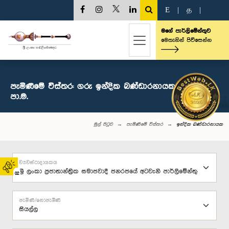
E
|
த
|
මගේ පාර්ලිමේන්තුව
මෙතැනින් පිවිසෙන්න
පැමිණීමේ විස්තර: ගරු ඉන්දික බණ්ඩාරනායක මහතා,
පා.ම.
මුල් පිටුව
පැමිණීමේ විස්තර
ඉන්දික බණ්ඩාරනායක
ව්‍යවස්ථාදායකය
02
පැමිණි/නොපැමිණි