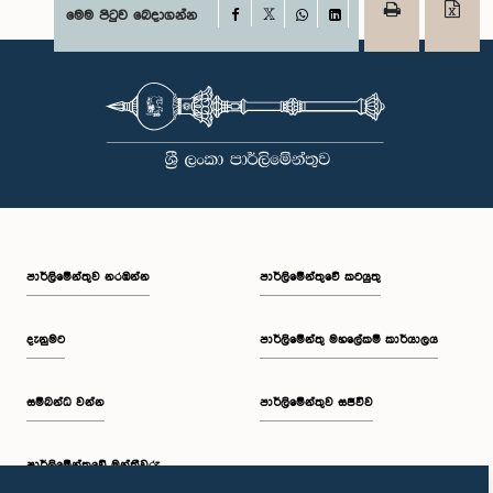
Facebook
මෙම පිටුව බෙදාගන්න
X
WhatsApp
LinkedIn
පාර්ලි‌මේන්තුව නරඹන්න
පාර්ලිමේන්තුවේ කටයුතු
දැනුමට
පාර්ලිමේන්තු මහලේකම් කාර්යාලය
සම්බන්ධ වන්න
පාර්ලිමේන්තුව සජීවීව
පාර්ලි‌මේන්තුවේ මන්ත්‍රීවරු