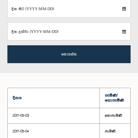
දින සිට (YYYY-MM-DD)
දින දක්වා (YYYY-MM-DD)
සොයන්න
පැමිණි/
දිනය
නොපැමිණි
2017-05-03
නොපැමිණි
2017-05-04
පැමිණි