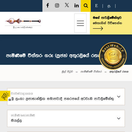
E
|
த
|
මගේ පාර්ලිමේන්තුව
මෙතැනින් පිවිසෙන්න
පැමිණීමේ විස්තර: ගරු (පූජ්‍ය) අතුරලියේ රතන හිමි, පා.ම.
මුල් පිටුව
පැමිණීමේ විස්තර
අතුරලියේ රතන
ව්‍යවස්ථාදායකය
02
පැමිණි/නොපැමිණි