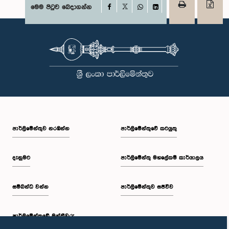
Facebook
මෙම පිටුව බෙදාගන්න
X
WhatsApp
LinkedIn
පාර්ලි‌මේන්තුව නරඹන්න
පාර්ලිමේන්තුවේ කටයුතු
දැනුමට
පාර්ලිමේන්තු මහලේකම් කාර්යාලය
සම්බන්ධ වන්න
පාර්ලිමේන්තුව සජීවීව
පාර්ලි‌මේන්තුවේ මන්ත්‍රීවරු