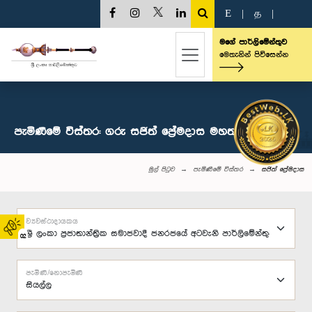
E
|
த
|
මගේ පාර්ලිමේන්තුව
මෙතැනින් පිවිසෙන්න
පැමිණීමේ විස්තර: ගරු සජිත් ප්‍රේමදාස මහතා, පා.ම.
මුල් පිටුව
පැමිණීමේ විස්තර
සජිත් ප්‍රේමදාස
ව්‍යවස්ථාදායකය
02
පැමිණි/නොපැමිණි