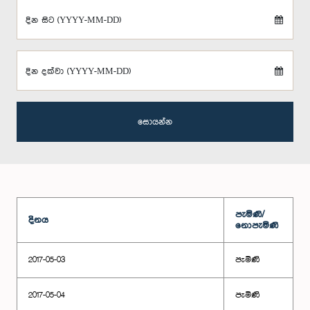
දින සිට (YYYY-MM-DD)
දින දක්වා (YYYY-MM-DD)
සොයන්න
පැමිණි/
දිනය
නොපැමිණි
2017-05-03
පැමිණි
2017-05-04
පැමිණි