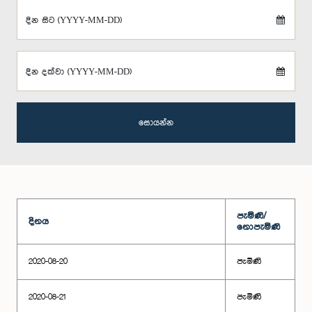
දින සිට (YYYY-MM-DD)
දින දක්වා (YYYY-MM-DD)
සොයන්න
පැමිණි/
දිනය
නොපැමිණි
2020-08-20
පැමිණි
2020-08-21
පැමිණි