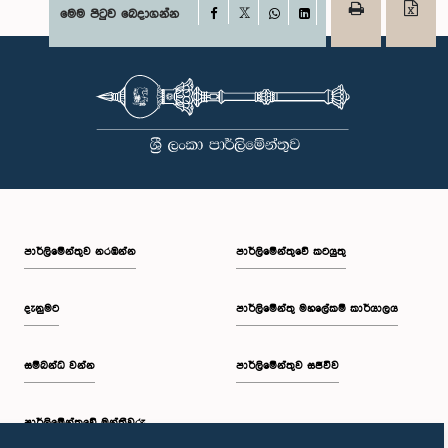
Facebook
මෙම පිටුව බෙදාගන්න
X
WhatsApp
LinkedIn
පාර්ලි‌මේන්තුව නරඹන්න
පාර්ලිමේන්තුවේ කටයුතු
දැනුමට
පාර්ලිමේන්තු මහලේකම් කාර්යාලය
සම්බන්ධ වන්න
පාර්ලිමේන්තුව සජීවීව
පාර්ලි‌මේන්තුවේ මන්ත්‍රීවරු