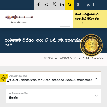
E
|
த
|
මගේ පාර්ලිමේන්තුව
මෙතැනින් පිවිසෙන්න
පැමිණීමේ විස්තර: ගරු ඒ. එල්. එම්. අතාඋල්ලා මහතා,
පා.ම.
මුල් පිටුව
පැමිණීමේ විස්තර
ඒ. එල්. එම්. අතාඋල්ලා
ව්‍යවස්ථාදායකය
02
පැමිණි/නොපැමිණි