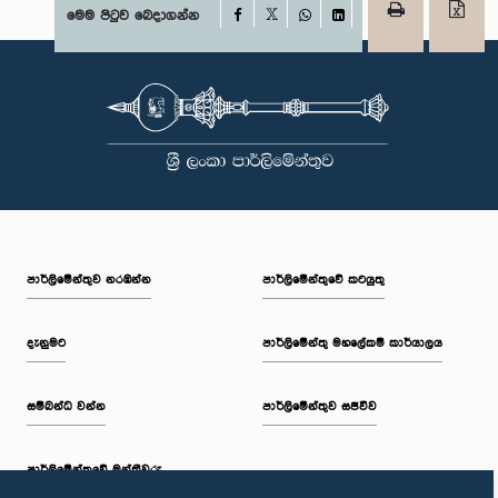
Facebook
මෙම පිටුව බෙදාගන්න
X
WhatsApp
LinkedIn
පාර්ලි‌මේන්තුව නරඹන්න
පාර්ලිමේන්තුවේ කටයුතු
දැනුමට
පාර්ලිමේන්තු මහලේකම් කාර්යාලය
සම්බන්ධ වන්න
පාර්ලිමේන්තුව සජීවීව
පාර්ලි‌මේන්තුවේ මන්ත්‍රීවරු