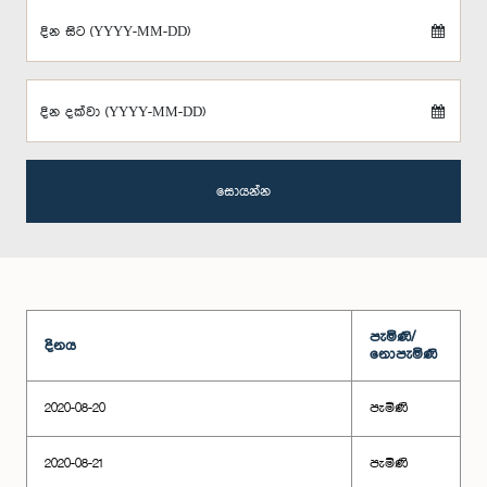
දින සිට (YYYY-MM-DD)
දින දක්වා (YYYY-MM-DD)
සොයන්න
පැමිණි/
දිනය
නොපැමිණි
2020-08-20
පැමිණි
2020-08-21
පැමිණි