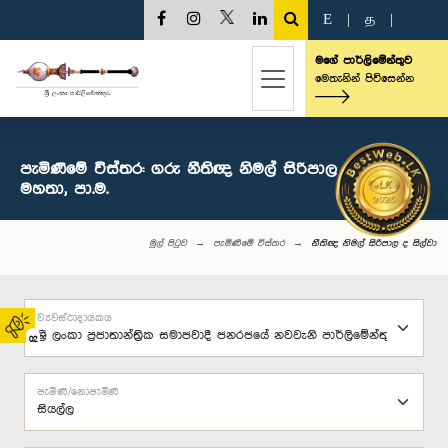
E
|
த
|
මගේ පාර්ලිමේන්තුව
මෙතැනින් පිවිසෙන්න
පැමිණීමේ විස්තර: ගරු නීතිඥ නිමල් සිරිපාල ද සිල්වා
මහතා, පා.ම.
මුල් පිටුව
පැමිණීමේ විස්තර
නීතිඥ නිමල් සිරිපාල ද සිල්වා
ව්‍යවස්ථාදායකය
02
පැමිණි/නොපැමිණි