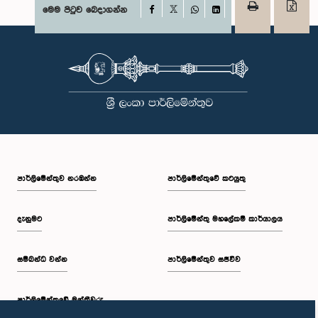
Facebook
මෙම පිටුව බෙදාගන්න
X
WhatsApp
LinkedIn
පාර්ලි‌මේන්තුව නරඹන්න
පාර්ලිමේන්තුවේ කටයුතු
දැනුමට
පාර්ලිමේන්තු මහලේකම් කාර්යාලය
සම්බන්ධ වන්න
පාර්ලිමේන්තුව සජීවීව
පාර්ලි‌මේන්තුවේ මන්ත්‍රීවරු