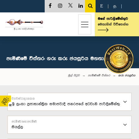
E
|
த
|
මගේ පාර්ලිමේන්තුව
මෙතැනින් පිවිසෙන්න
පැමිණීමේ විස්තර: ගරු කරු ජයසූරිය මහතා, පා.ම.
මුල් පිටුව
පැමිණීමේ විස්තර
කරු ජයසූරිය
ව්‍යවස්ථාදායකය
02
පැමිණි/නොපැමිණි