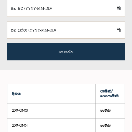
දින සිට (YYYY-MM-DD)
දින දක්වා (YYYY-MM-DD)
සොයන්න
පැමිණි/
දිනය
නොපැමිණි
2017-05-03
පැමිණි
2017-05-04
පැමිණි