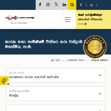
E
|
த
|
මගේ පාර්ලිමේන්තුව
මෙතැනින් පිවිසෙන්න
කාරක සභා පැමිණීමේ විස්තර: ගරු චන්ද්‍රානි බණ්ඩාර
මහත්මිය, පා.ම.
මුල් පිටුව
පැමිණීමේ විස්තර
චන්ද්‍රානි බණ්ඩාර
කාරක සභාව
02
පැමිණි/නොපැමිණි