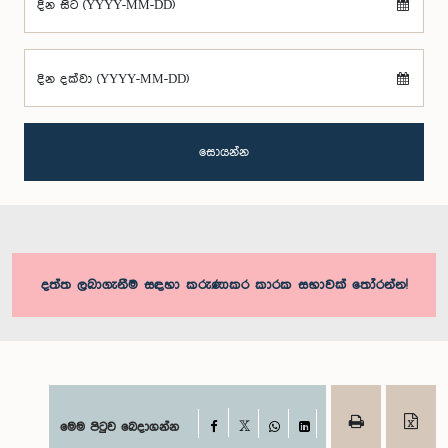
දින සිට (YYYY-MM-DD)
දින දක්වා (YYYY-MM-DD)
සොයන්න
දත්ත ලබාගැනීම සඳහා කරුණාකර කාරක සභාවක් තෝරන්න!
Facebook
මෙම පිටුව බෙදාගන්න
X
WhatsApp
LinkedIn