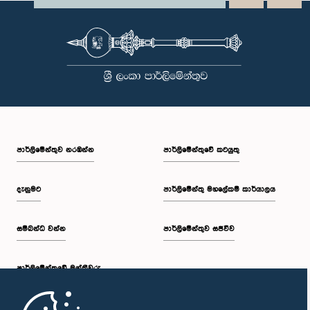
පාර්ලි‌මේන්තුව නරඹන්න
පාර්ලිමේන්තුවේ කටයුතු
දැනුමට
පාර්ලිමේන්තු මහලේකම් කාර්යාලය
සම්බන්ධ වන්න
පාර්ලිමේන්තුව සජීවීව
පාර්ලි‌මේන්තුවේ මන්ත්‍රීවරු
මුල් පිටුව