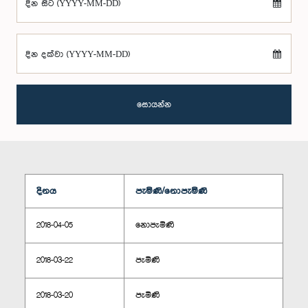
දින සිට (YYYY-MM-DD)
දින දක්වා (YYYY-MM-DD)
සොයන්න
දිනය
පැමිණි/නොපැමිණි
2018-04-05
නොපැමිණි
2018-03-22
පැමිණි
2018-03-20
පැමිණි