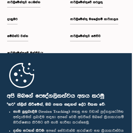
පාර්ලි‌මේන්තුව නරඹන්න
පාර්ලිමේන්තුවේ කටයුතු
දැනුමට
පාර්ලිමේන්තු මහලේකම් කාර්යාලය
සම්බන්ධ වන්න
පාර්ලිමේන්තුව සජීවීව
පාර්ලි‌මේන්තුවේ මන්ත්‍රීවරු
මුල් පිටුව
පාර්ලිමේන්තු ජංගම යෙදුම
අපි ඔබගේ පෞද්ගලිකත්වය අගය කරමු
"හරි" ක්ලික් කිරීමෙන්, ඔබ පහත සඳහන් දේට එකඟ වේ:
සැසි ලුහුබැඳීම (Session Tracking):
පහසු සහ වඩාත් පුද්ගලාරෝපිත
අත්දැකීමක් ලබාදීම සඳහා අපගේ වෙබ් අඩවියේ ඔබගේ ක්‍රියාකාරකම්
නිරීක්ෂණය කිරීමට අපි සැසි භාවිතා කරන්නෙමු.
අප හා සම්බන්ධ වී සිටින්න :
දත්ත සටහන් කිරීම:
අපගේ සේවාවන්හි ආරක්ෂාව සහ ක්‍රියාකාරීත්වය