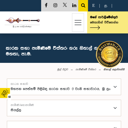
E
|
த
|
මගේ පාර්ලිමේන්තුව
මෙතැනින් පිවිසෙන්න
කාරක සභා පැමිණීමේ විස්තර: ගරු නිහාල් ගලප්පත්ති
මහතා, පා.ම.
මුල් පිටුව
පැමිණීමේ විස්තර
නිහාල් ගලප්පත්ති
කාරක සභාව
02
පැමිණි/නොපැමිණි