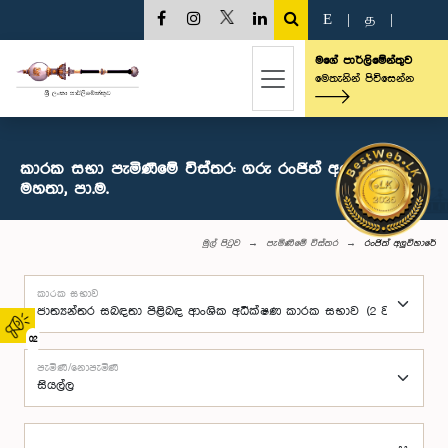
E
|
த
|
මගේ පාර්ලිමේන්තුව
මෙතැනින් පිවිසෙන්න
කාරක සභා පැමිණීමේ විස්තර: ගරු රංජිත් අලුවිහාරේ
මහතා, පා.ම.
මුල් පිටුව
පැමිණීමේ විස්තර
රංජිත් අලුවිහාරේ
කාරක සභාව
02
පැමිණි/නොපැමිණි