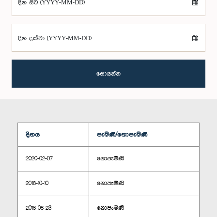
දින සිට (YYYY-MM-DD)
දින දක්වා (YYYY-MM-DD)
සොයන්න
දිනය
පැමිණි/නොපැමිණි
2020-02-07
නොපැමිණි
2018-10-10
නොපැමිණි
2018-08-23
නොපැමිණි