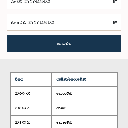
දින සිට (YYYY-MM-DD)
දින දක්වා (YYYY-MM-DD)
සොයන්න
දිනය
පැමිණි/නොපැමිණි
2018-04-05
නොපැමිණි
2018-03-22
පැමිණි
2018-03-20
නොපැමිණි