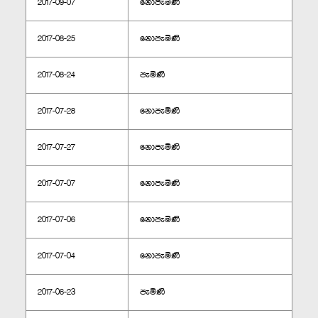
2017-09-07
නොපැමිණි
2017-08-25
නොපැමිණි
2017-08-24
පැමිණි
2017-07-28
නොපැමිණි
2017-07-27
නොපැමිණි
2017-07-07
නොපැමිණි
2017-07-06
නොපැමිණි
2017-07-04
නොපැමිණි
2017-06-23
පැමිණි