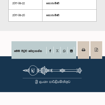
2017-06-22
නොපැමිණි
2017-06-20
නොපැමිණි
Facebook
මෙම පිටුව බෙදාගන්න
X
WhatsApp
LinkedIn