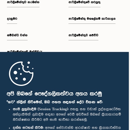
පාර්ලි‌මේන්තුව නරඹන්න
පාර්ලිමේන්තුවේ කටයුතු
දැනුමට
පාර්ලිමේන්තු මහලේකම් කාර්යාලය
සම්බන්ධ වන්න
පාර්ලිමේන්තුව සජීවීව
පාර්ලි‌මේන්තුවේ මන්ත්‍රීවරු
මුල් පිටුව
පාර්ලිමේන්තු ජංගම යෙදුම
අපි ඔබගේ පෞද්ගලිකත්වය අගය කරමු
"හරි" ක්ලික් කිරීමෙන්, ඔබ පහත සඳහන් දේට එකඟ වේ:
සැසි ලුහුබැඳීම (Session Tracking):
පහසු සහ වඩාත් පුද්ගලාරෝපිත
අත්දැකීමක් ලබාදීම සඳහා අපගේ වෙබ් අඩවියේ ඔබගේ ක්‍රියාකාරකම්
නිරීක්ෂණය කිරීමට අපි සැසි භාවිතා කරන්නෙමු.
අප හා සම්බන්ධ වී සිටින්න :
දත්ත සටහන් කිරීම:
අපගේ සේවාවන්හි ආරක්ෂාව සහ ක්‍රියාකාරීත්වය