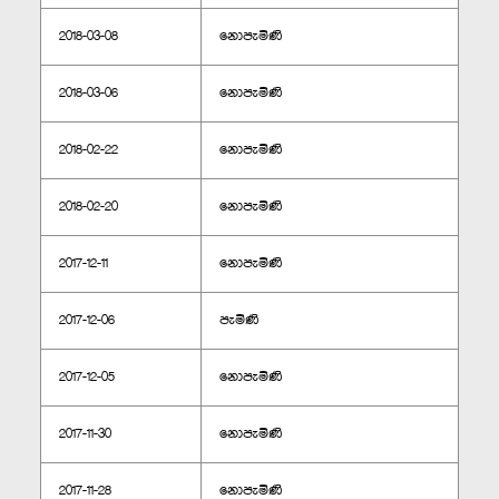
2018-03-08
නොපැමිණි
2018-03-06
නොපැමිණි
2018-02-22
නොපැමිණි
2018-02-20
නොපැමිණි
2017-12-11
නොපැමිණි
2017-12-06
පැමිණි
2017-12-05
නොපැමිණි
2017-11-30
නොපැමිණි
2017-11-28
නොපැමිණි