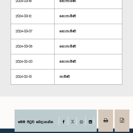
2024-03-19
නොපැමිණි
2024-03-12
නොපැමිණි
2024-03-07
නොපැමිණි
2024-03-05
නොපැමිණි
2024-02-20
නොපැමිණි
2024-02-13
පැමිණි
Facebook
මෙම පිටුව බෙදාගන්න
X
WhatsApp
LinkedIn