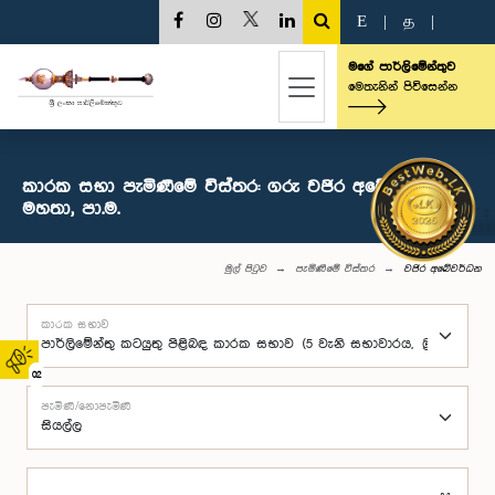
E
|
த
|
මගේ පාර්ලිමේන්තුව
මෙතැනින් පිවිසෙන්න
කාරක සභා පැමිණීමේ විස්තර: ගරු වජිර අබේවර්ධන
මහතා, පා.ම.
මුල් පිටුව
පැමිණීමේ විස්තර
වජිර අබේවර්ධන
කාරක සභාව
02
පැමිණි/නොපැමිණි