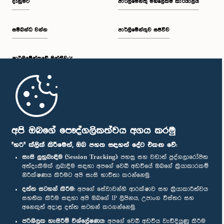
දැනුමට
පාර්ලිමේන්තු මහලේකම් කාර්යාලය
සම්බන්ධ වන්න
පාර්ලිමේන්තුව සජීවීව
පාර්ලි‌මේන්තුවේ මන්ත්‍රීවරු
මුල් පිටුව
පාර්ලිමේන්තු ජංගම යෙදුම
අපි ඔබගේ පෞද්ගලිකත්වය අගය කරමු
"හරි" ක්ලික් කිරීමෙන්, ඔබ පහත සඳහන් දේට එකඟ වේ:
සැසි ලුහුබැඳීම (Session Tracking):
පහසු සහ වඩාත් පුද්ගලාරෝපිත
අත්දැකීමක් ලබාදීම සඳහා අපගේ වෙබ් අඩවියේ ඔබගේ ක්‍රියාකාරකම්
නිරීක්ෂණය කිරීමට අපි සැසි භාවිතා කරන්නෙමු.
අප හා සම්බන්ධ වී සිටින්න :
දත්ත සටහන් කිරීම:
අපගේ සේවාවන්හි ආරක්ෂාව සහ ක්‍රියාකාරීත්වය
සහතික කිරීම සඳහා අපි ඔබගේ IP ලිපිනය, උපාංග විස්තර සහ
අනෙකුත් අදාළ දත්ත සටහන් කරගන්නෙමු.
සම්මාන
පරිශීලක හැසිරීම් විශ්ලේෂණය:
අපගේ වෙබ් අඩවිය වැඩිදියුණු කිරීම