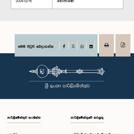
2024-02-15
නොපැමිණි
Facebook
මෙම පිටුව බෙදාගන්න
X
WhatsApp
LinkedIn
පාර්ලි‌මේන්තුව නරඹන්න
පාර්ලිමේන්තුවේ කටයුතු