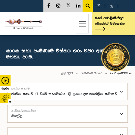
E
|
த
|
මගේ පාර්ලිමේන්තුව
මෙතැනින් පිවිසෙන්න
කාරක සභා පැමිණීමේ විස්තර: ගරු වජිර අබේවර්ධන
මහතා, පා.ම.
මුල් පිටුව
පැමිණීමේ විස්තර
වජිර අබේවර්ධන
කාරක සභාව
බලන්න
02
පැමිණි/නොපැමිණි