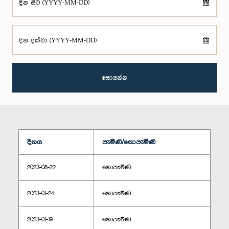
දින සිට (YYYY-MM-DD)
දින දක්වා (YYYY-MM-DD)
සොයන්න
දිනය
පැමිණි/නොපැමිණි
2023-08-22
නොපැමිණි
2023-01-24
නොපැමිණි
2023-01-19
නොපැමිණි