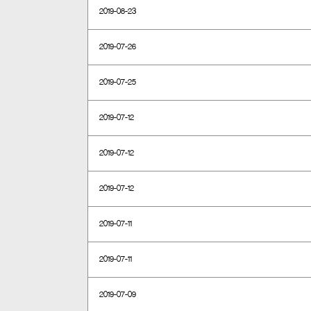
2019-08-23
2019-07-26
2019-07-25
2019-07-12
2019-07-12
2019-07-12
2019-07-11
2019-07-11
2019-07-09