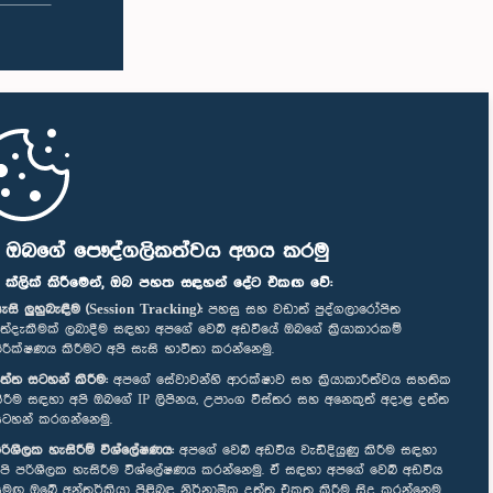
ි ඔබගේ පෞද්ගලිකත්වය අගය කරමු
" ක්ලික් කිරීමෙන්, ඔබ පහත සඳහන් දේට එකඟ වේ:
ැසි ලුහුබැඳීම (Session Tracking):
පහසු සහ වඩාත් පුද්ගලාරෝපිත
ත්දැකීමක් ලබාදීම සඳහා අපගේ වෙබ් අඩවියේ ඔබගේ ක්‍රියාකාරකම්
ිරීක්ෂණය කිරීමට අපි සැසි භාවිතා කරන්නෙමු.
ත්ත සටහන් කිරීම:
අපගේ සේවාවන්හි ආරක්ෂාව සහ ක්‍රියාකාරීත්වය සහතික
ිරීම සඳහා අපි ඔබගේ IP ලිපිනය, උපාංග විස්තර සහ අනෙකුත් අදාළ දත්ත
ටහන් කරගන්නෙමු.
රිශීලක හැසිරීම් විශ්ලේෂණය:
අපගේ වෙබ් අඩවිය වැඩිදියුණු කිරීම සඳහා
පි පරිශීලක හැසිරීම විශ්ලේෂණය කරන්නෙමු. ඒ සඳහා අපගේ වෙබ් අඩවිය
මඟ ඔබේ අන්තර්ක්‍රියා පිළිබඳ නිර්නාමික දත්ත එකතු කිරීම සිදු කරන්නෙමු.