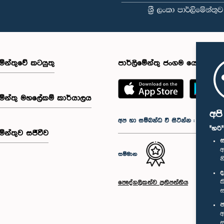
මේන්තුවේ කටයුතු
පාර්ලිමේන්තු ජංගම යෙදුම
මේන්තු මහලේකම් කාර්යාලය
අප
අප හා සම්බන්ධ වී සිටින්න :
"හරි
මේන්තුව සජීවීව
ස
අ
සම්මාන
න
ද
ක
පෞද්ගලිකත්ව ප්‍රතිපත්තිය
ස
ප
අ
ස