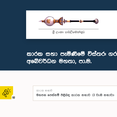
කාරක සභා පැමිණීමේ විස්තර: ගර
අබේවර්ධන මහතා, පා.ම.
කාරක සභාව
02