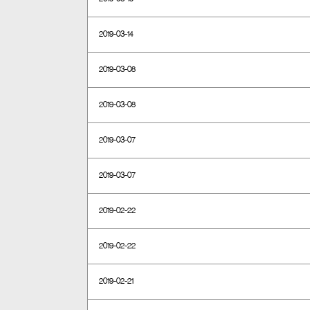
2019-03-14
2019-03-08
2019-03-08
2019-03-07
2019-03-07
2019-02-22
2019-02-22
2019-02-21