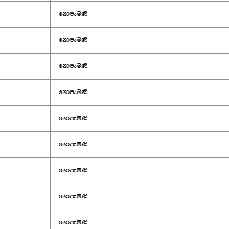
නොපැමිණි
නොපැමිණි
නොපැමිණි
නොපැමිණි
නොපැමිණි
නොපැමිණි
නොපැමිණි
නොපැමිණි
නොපැමිණි