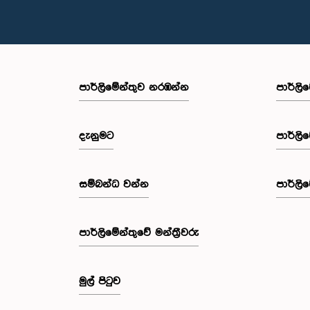
පාර්ලි‌මේන්තුව නරඹන්න
පාර්ලි
දැනුමට
පාර්ලි
සම්බන්ධ වන්න
පාර්ලි
පාර්ලි‌මේන්තුවේ මන්ත්‍රීවරු
මුල් පිටුව