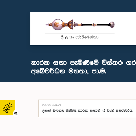
කාරක සභා පැමිණීමේ විස්තර: ගර
අබේවර්ධන මහතා, පා.ම.
කාරක සභාව
02