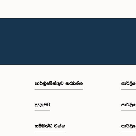
පාර්ලි‌මේන්තුව නරඹන්න
පාර්ලි
දැනුමට
පාර්ලි
සම්බන්ධ වන්න
පාර්ලි