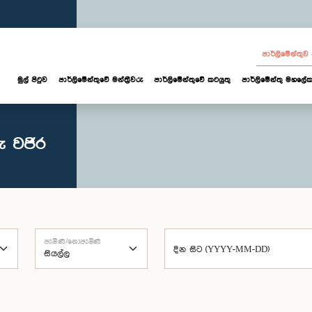
පාර්ලි‌මේන්තු
මුල් පිටුව
පාර්ලි‌මේන්තුවේ මන්ත්‍රීවරු
පාර්ලිමේන්තුවේ කටයුතු
පාර්ලිමේන්තු මහලේක
ු වජිර
පැමිණි/නොපැමිණි
දින සිට (YYYY-MM-DD)