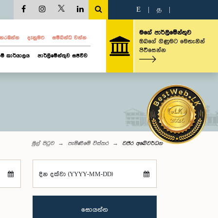
E
|
த
|
මගේ පාර්ලිමේන්තුව
ව නරඹන්න
දැනුමට
සම්බන්ධ වන්න
ඔබගේ ගිණුමට මෙතැනින්
පිවිසෙන්න
ම් කාර්යාලය
පාර්ලිමේන්තුව සජීවීව
මුල් පිටුව
පැමිණීමේ විස්තර
වජිර අබේවර්ධන
දින දක්වා (YYYY-MM-DD)
සොයන්න