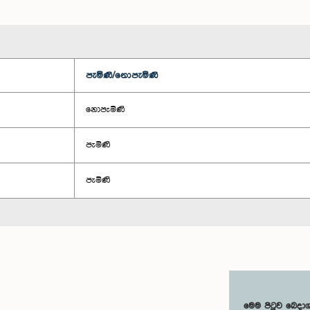
පැමිණි/නොපැමිණි
නොපැමිණි
පැමිණි
පැමිණි
මෙම පිටුව බෙදා