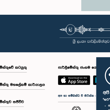
මේන්තුවේ කටයුතු
පාර්ලිමේන්තු ජංගම යෙදුම
මේන්තු මහලේකම් කාර්යාලය
අප
අප හා සම්බන්ධ වී සිටින්න :
"හරි
මේන්තුව සජීවීව
ස