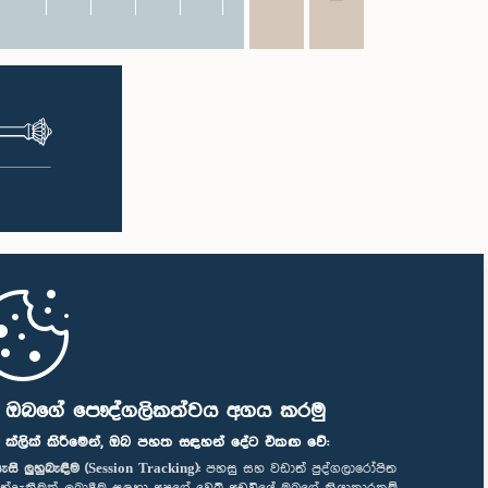
ි ඔබගේ පෞද්ගලිකත්වය අගය කරමු
" ක්ලික් කිරීමෙන්, ඔබ පහත සඳහන් දේට එකඟ වේ:
ැසි ලුහුබැඳීම (Session Tracking):
පහසු සහ වඩාත් පුද්ගලාරෝපිත