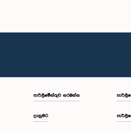
පාර්ලි‌මේන්තුව නරඹන්න
පාර්ලි
දැනුමට
පාර්ලි