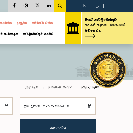
E
|
த
|
මගේ පාර්ලිමේන්තුව
ව නරඹන්න
දැනුමට
සම්බන්ධ වන්න
ඔබගේ ගිණුමට මෙතැනින්
පිවිසෙන්න
ම් කාර්යාලය
පාර්ලිමේන්තුව සජීවීව
මුල් පිටුව
පැමිණීමේ විස්තර
අබ්දුල් හලීම්
දින දක්වා (YYYY-MM-DD)
සොයන්න