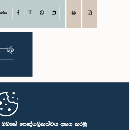
X
Facebook
WhatsApp
LinkedIn
ගන්න
ි ඔබගේ පෞද්ගලිකත්වය අගය කරමු