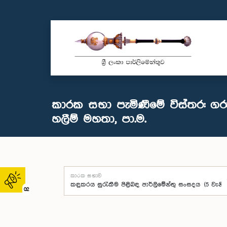
කාරක සභා පැමිණීමේ විස්තර: ගරු
හලීම් මහතා, පා.ම.
කාරක සභාව
02