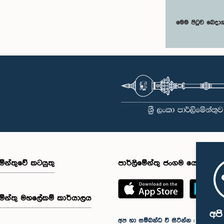
මෙම පිටුව බෙදා
මේන්තුවේ කටයුතු
පාර්ලිමේන්තු ජංගම යෙදුම
මේන්තු මහලේකම් කාර්යාලය
අප
අප හා සම්බන්ධ වී සිටින්න :