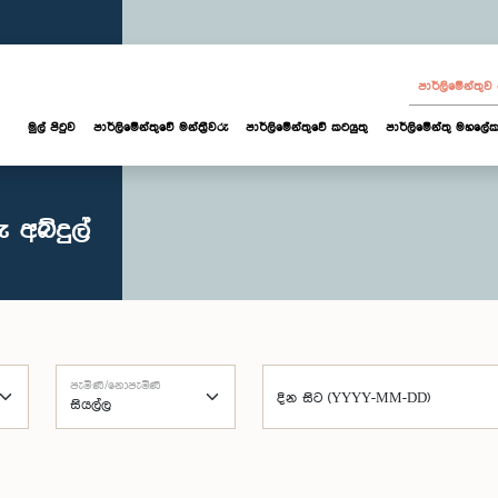
පාර්ලි‌මේන්තු
මුල් පිටුව
පාර්ලි‌මේන්තුවේ මන්ත්‍රීවරු
පාර්ලිමේන්තුවේ කටයුතු
පාර්ලිමේන්තු මහලේක
 අබ්දුල්
පැමිණි/නොපැමිණි
දින සිට (YYYY-MM-DD)