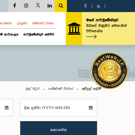
E
|
த
|
මගේ පාර්ලිමේන්තුව
ව නරඹන්න
දැනුමට
සම්බන්ධ වන්න
ඔබගේ ගිණුමට මෙතැනින්
පිවිසෙන්න
ම් කාර්යාලය
පාර්ලිමේන්තුව සජීවීව
මුල් පිටුව
පැමිණීමේ විස්තර
අබ්දුල් හලීම්
දින දක්වා (YYYY-MM-DD)
සොයන්න