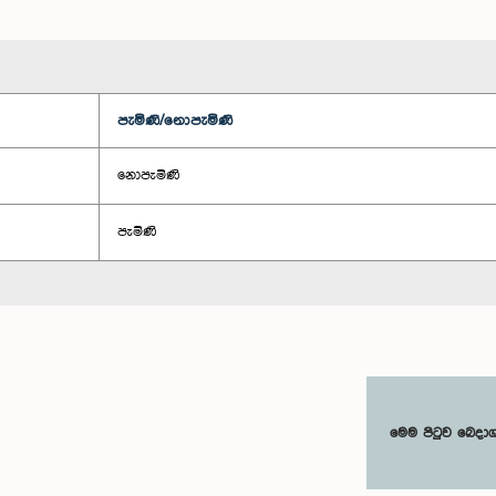
පැමිණි/නොපැමිණි
නොපැමිණි
පැමිණි
මෙම පිටුව බෙදා