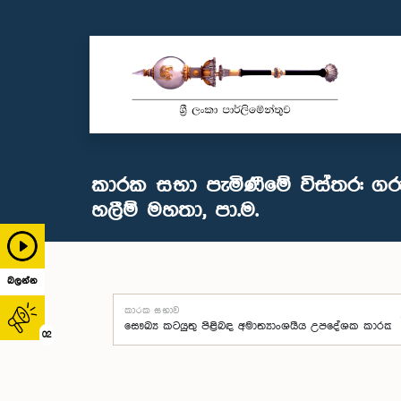
කාරක සභා පැමිණීමේ විස්තර: ගරු
හලීම් මහතා, පා.ම.
බලන්න
කාරක සභාව
02