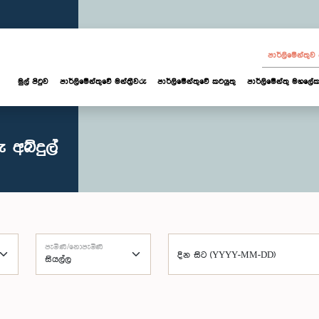
පාර්ලි‌මේන්තු
මුල් පිටුව
පාර්ලි‌මේන්තුවේ මන්ත්‍රීවරු
පාර්ලිමේන්තුවේ කටයුතු
පාර්ලිමේන්තු මහලේක
 අබ්දුල්
පැමිණි/නොපැමිණි
දින සිට (YYYY-MM-DD)