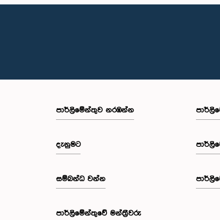
පාර්ලි‌මේන්තුව නරඹන්න
පාර්ලි
දැනුමට
පාර්ලි
සම්බන්ධ වන්න
පාර්ලි
පාර්ලි‌මේන්තුවේ මන්ත්‍රීවරු