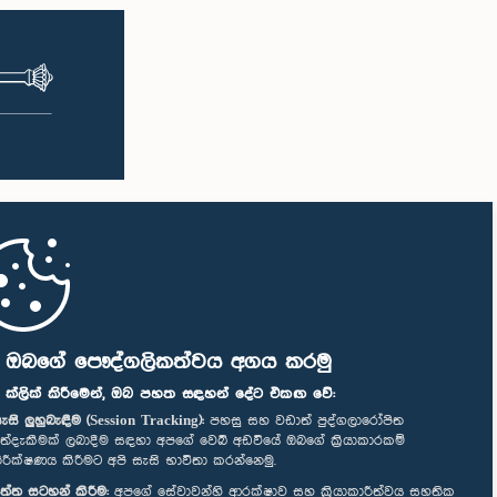
ි ඔබගේ පෞද්ගලිකත්වය අගය කරමු
" ක්ලික් කිරීමෙන්, ඔබ පහත සඳහන් දේට එකඟ වේ:
ැසි ලුහුබැඳීම (Session Tracking):
පහසු සහ වඩාත් පුද්ගලාරෝපිත
ත්දැකීමක් ලබාදීම සඳහා අපගේ වෙබ් අඩවියේ ඔබගේ ක්‍රියාකාරකම්
ිරීක්ෂණය කිරීමට අපි සැසි භාවිතා කරන්නෙමු.
ත්ත සටහන් කිරීම:
අපගේ සේවාවන්හි ආරක්ෂාව සහ ක්‍රියාකාරීත්වය සහතික