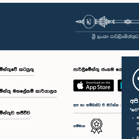
මේන්තුවේ කටයුතු
පාර්ලිමේන්තු ජංගම යෙදුම
මේන්තු මහලේකම් කාර්යාලය
අප
අප හා සම්බන්ධ වී සිටින්න :
"හරි
මේන්තුව සජීවීව
ස
අ
සම්මාන
න
ද