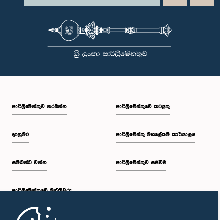
පාර්ලි‌මේන්තුව නරඹන්න
පාර්ලිමේන්තුවේ කටයුතු
දැනුමට
පාර්ලිමේන්තු මහලේකම් කාර්යාලය
සම්බන්ධ වන්න
පාර්ලිමේන්තුව සජීවීව
පාර්ලි‌මේන්තුවේ මන්ත්‍රීවරු
මුල් පිටුව