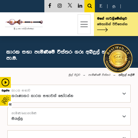
E
|
த
|
මගේ පාර්ලිමේන්තුව
මෙතැනින් පිවිසෙන්න
කාරක සභා පැමිණීමේ විස්තර: ගරු අබ්දුල් හලීම් මහතා,
පා.ම.
මුල් පිටුව
පැමිණීමේ විස්තර
අබ්දුල් හලීම්
කාරක සභාව
බලන්න
02
පැමිණි/නොපැමිණි