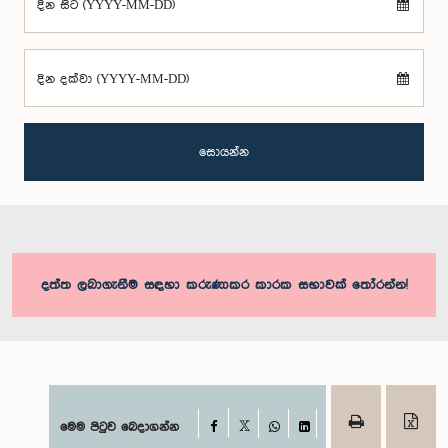
දින සිට (YYYY-MM-DD)
දින දක්වා (YYYY-MM-DD)
සොයන්න
දත්ත ලබාගැනීම සඳහා කරුණාකර කාරක සභාවක් තෝරන්න!
Facebook
මෙම පිටුව බෙදාගන්න
X
WhatsApp
LinkedIn