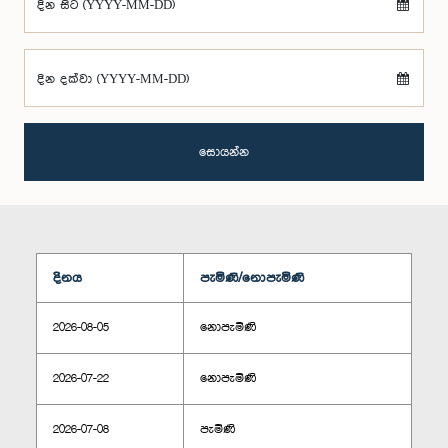
දින සිට (YYYY-MM-DD)
දින දක්වා (YYYY-MM-DD)
සොයන්න
දිනය
පැමිණි/නොපැමිණි
2026-08-05
නොපැමිණි
2026-07-22
නොපැමිණි
2026-07-08
පැමිණි