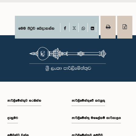
Facebook
මෙම පිටුව බෙදාගන්න
X
WhatsApp
LinkedIn
පාර්ලි‌මේන්තුව නරඹන්න
පාර්ලිමේන්තුවේ කටයුතු
දැනුමට
පාර්ලිමේන්තු මහලේකම් කාර්යාලය
සම්බන්ධ වන්න
පාර්ලිමේන්තුව සජීවීව