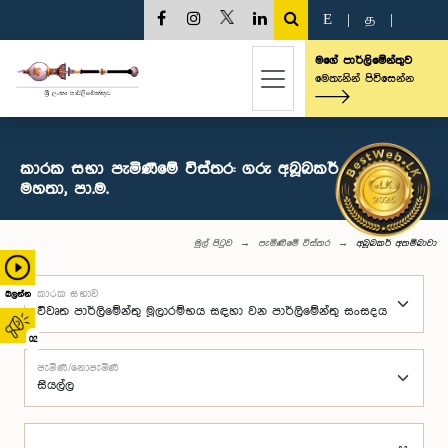
E
|
த
|
මගේ පාර්ලිමේන්තුව
මෙතැනින් පිවිසෙන්න
කාරක සභා පැමිණීමේ විස්තර: ගරු අබූබකර් අතම්බාවා
මහතා, පා.ම.
මුල් පිටුව
පැමිණීමේ විස්තර
අබූබකර් අතම්බාවා
කාරක සභාව
බලන්න
02
පැමිණි/නොපැමිණි