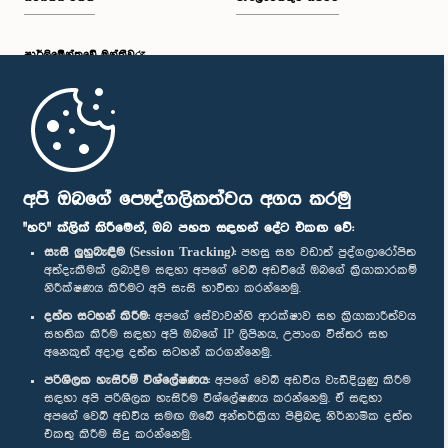
පාර්ලි‌මේන්තුවේ මන්ත්‍රීවරු
මුල් පිටුව
පාර්ලිමේන්තු ජංගම යෙදුම
අපි ඔබගේ පෞද්ගලිකත්වය අගය කරමු
"හරි" ක්ලික් කිරීමෙන්, ඔබ පහත සඳහන් දේට එකඟ වේ:
සැසි ලුහුබැඳීම (Session Tracking):
පහසු සහ වඩාත් පුද්ගලාරෝපිත
අත්දැකීමක් ලබාදීම සඳහා අපගේ වෙබ් අඩවියේ ඔබගේ ක්‍රියාකාරකම්
නිරීක්ෂණය කිරීමට අපි සැසි භාවිතා කරන්නෙමු.
අප හා සම්බන්ධ වී සිටින්න :
දත්ත සටහන් කිරීම:
අපගේ සේවාවන්හි ආරක්ෂාව සහ ක්‍රියාකාරීත්වය
සහතික කිරීම සඳහා අපි ඔබගේ IP ලිපිනය, උපාංග විස්තර සහ
අනෙකුත් අදාළ දත්ත සටහන් කරගන්නෙමු.
සම්මාන
පරිශීලක හැසිරීම් විශ්ලේෂණය:
අපගේ වෙබ් අඩවිය වැඩිදියුණු කිරීම
සඳහා අපි පරිශීලක හැසිරීම විශ්ලේෂණය කරන්නෙමු. ඒ සඳහා
අපගේ වෙබ් අඩවිය සමඟ ඔබේ අන්තර්ක්‍රියා පිළිබඳ නිර්නාමික දත්ත
පෞද්ගලිකත්ව ප්‍රතිපත්තිය
එකතු කිරීම සිදු කරන්නෙමු.