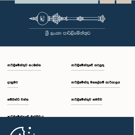
පාර්ලි‌මේන්තුව නරඹන්න
පාර්ලිමේන්තුවේ කටයුතු
දැනුමට
පාර්ලිමේන්තු මහලේකම් කාර්යාලය
සම්බන්ධ වන්න
පාර්ලිමේන්තුව සජීවීව
පාර්ලි‌මේන්තුවේ මන්ත්‍රීවරු
මුල් පිටුව