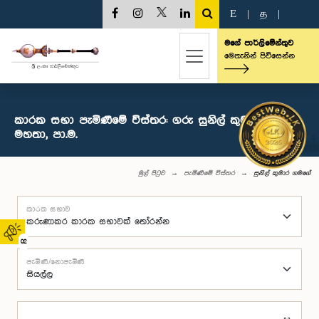
E
|
த
|
මගේ පාර්ලිමේන්තුව
මෙතැනින් පිවිසෙන්න
කාරක සභා පැමිණීමේ විස්තර: ගරු සුනිල් කුමාර ගමගේ
මහතා, පා.ම.
මුල් පිටුව
පැමිණීමේ විස්තර
සුනිල් කුමාර ගමගේ
කාරක සභාව
02
පැමිණි/නොපැමිණි