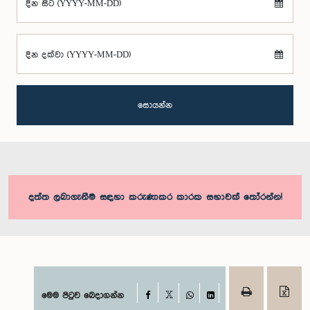
දින සිට (YYYY-MM-DD)
දින දක්වා (YYYY-MM-DD)
සොයන්න
දත්ත ලබාගැනීම සඳහා කරුණාකර කාරක සභාවක් තෝරන්න!
Facebook
මෙම පිටුව බෙදාගන්න
X
WhatsApp
LinkedIn