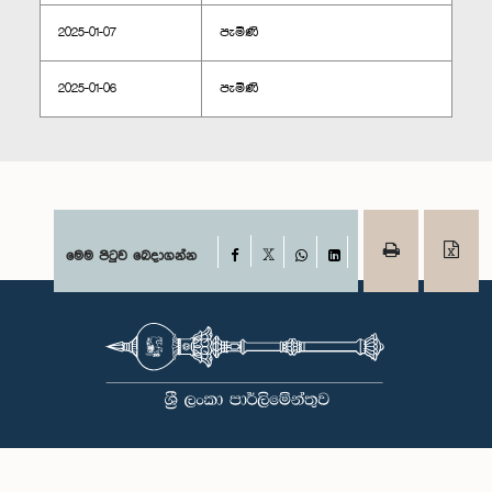
2025-01-07
පැමිණි
2025-01-06
පැමිණි
Facebook
මෙම පිටුව බෙදාගන්න
X
WhatsApp
LinkedIn