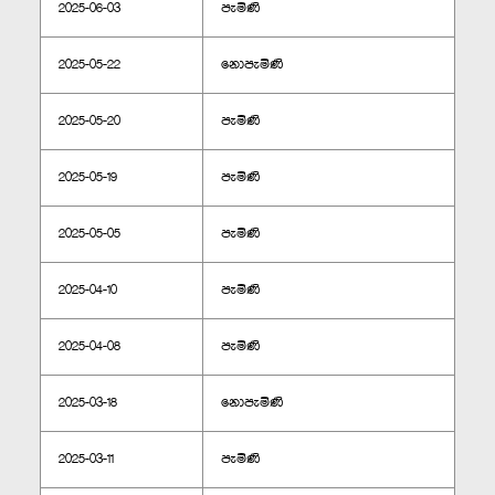
2025-06-03
පැමිණි
2025-05-22
නොපැමිණි
2025-05-20
පැමිණි
2025-05-19
පැමිණි
2025-05-05
පැමිණි
2025-04-10
පැමිණි
2025-04-08
පැමිණි
2025-03-18
නොපැමිණි
2025-03-11
පැමිණි