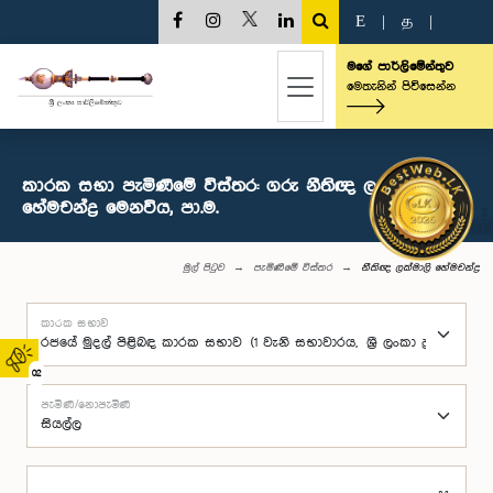
E
|
த
|
මගේ පාර්ලිමේන්තුව
මෙතැනින් පිවිසෙන්න
කාරක සභා පැමිණීමේ විස්තර: ගරු නීතිඥ ලක්මාලි
හේමචන්ද්‍ර මෙනවිය, පා.ම.
මුල් පිටුව
පැමිණීමේ විස්තර
නීතිඥ ලක්මාලි හේමචන්ද්‍ර
කාරක සභාව
02
පැමිණි/නොපැමිණි