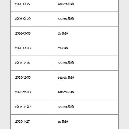
2026-01-27
නොපැමිණි
2026-01-20
නොපැමිණි
2026-01-08
පැමිණි
2026-01-06
පැමිණි
2025-12-18
නොපැමිණි
2025-12-05
නොපැමිණි
2025-12-03
නොපැමිණි
2025-12-02
නොපැමිණි
2025-11-27
පැමිණි