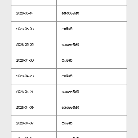
2026-05-14
නොපැමිණි
2026-05-06
පැමිණි
2026-05-05
නොපැමිණි
2026-04-30
පැමිණි
2026-04-28
පැමිණි
2026-04-21
නොපැමිණි
2026-04-09
නොපැමිණි
2026-04-07
පැමිණි