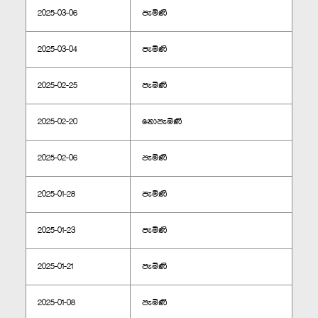
2025-03-06
පැමිණි
2025-03-04
පැමිණි
2025-02-25
පැමිණි
2025-02-20
නොපැමිණි
2025-02-06
පැමිණි
2025-01-28
පැමිණි
2025-01-23
පැමිණි
2025-01-21
පැමිණි
2025-01-08
පැමිණි