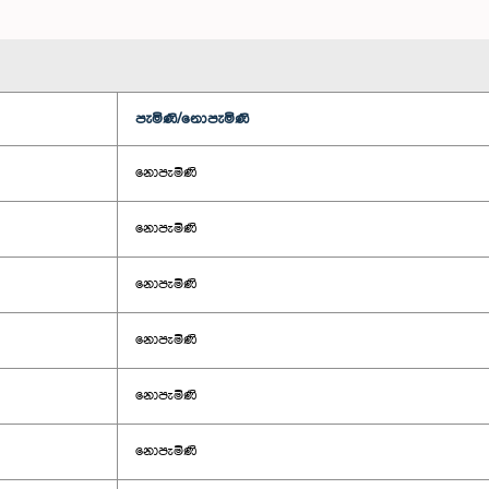
පැමිණි/නොපැමිණි
නොපැමිණි
නොපැමිණි
නොපැමිණි
නොපැමිණි
නොපැමිණි
නොපැමිණි