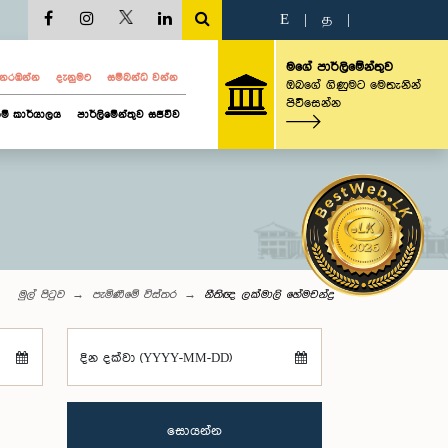
E
|
த
|
මගේ පාර්ලිමේන්තුව
ව නරඹන්න
දැනුමට
සම්බන්ධ වන්න
ඔබගේ ගිණුමට මෙතැනින්
පිවිසෙන්න
ම් කාර්යාලය
පාර්ලිමේන්තුව සජීවීව
මුල් පිටුව
පැමිණීමේ විස්තර
නීතිඥ ලක්මාලි හේමචන්ද්‍ර
දින දක්වා (YYYY-MM-DD)
සොයන්න