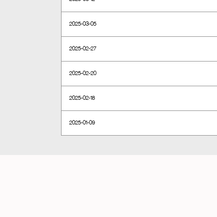
2025-03-05
2025-02-27
2025-02-20
2025-02-18
2025-01-09