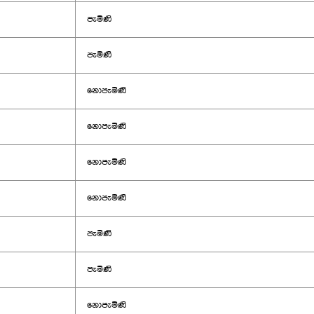
පැමිණි
පැමිණි
නොපැමිණි
නොපැමිණි
නොපැමිණි
නොපැමිණි
පැමිණි
පැමිණි
නොපැමිණි