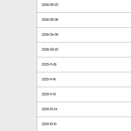
2026-05-20
2026-05-06
2026-04-09
2026-03-20
2025-11-26
2025-11-19
2025-11-13
2025-10-24
2025-10-10