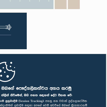
ි ඔබගේ පෞද්ගලිකත්වය අගය කරමු
" ක්ලික් කිරීමෙන්, ඔබ පහත සඳහන් දේට එකඟ වේ:
ැසි ලුහුබැඳීම (Session Tracking):
පහසු සහ වඩාත් පුද්ගලාරෝපිත
ත්දැකීමක් ලබාදීම සඳහා අපගේ වෙබ් අඩවියේ ඔබගේ ක්‍රියාකාරකම්