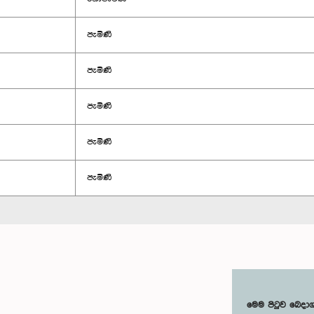
පැමිණි
පැමිණි
පැමිණි
පැමිණි
පැමිණි
මෙම පිටුව බෙදා