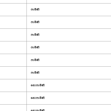
පැමිණි
පැමිණි
පැමිණි
පැමිණි
පැමිණි
පැමිණි
නොපැමිණි
නොපැමිණි
නොපැමිණි