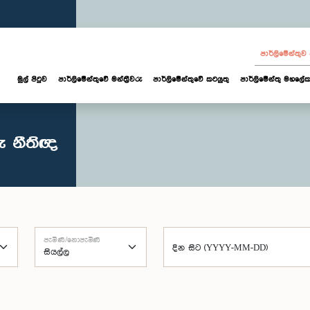
පාර්ලි‌මේන්තු
මුල් පිටුව
පාර්ලි‌මේන්තුවේ මන්ත්‍රීවරු
පාර්ලිමේන්තුවේ කටයුතු
පාර්ලිමේන්තු මහලේක
ු නීතිඥ
පැමිණි/නොපැමිණි
දින සිට (YYYY-MM-DD)