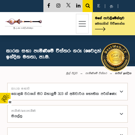
E
|
த
|
මගේ පාර්ලිමේන්තුව
මෙතැනින් පිවිසෙන්න
කාරක සභා පැමිණීමේ විස්තර: ගරු (වෛද්‍ය) නජිත්
ඉන්දික මහතා, පා.ම.
මුල් පිටුව
පැමිණීමේ විස්තර
නජිත් ඉන්දික
කාරක සභාව
02
පැමිණි/නොපැමිණි