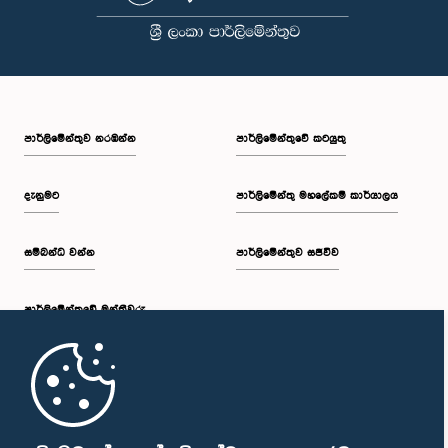
පාර්ලි‌මේන්තුව නරඹන්න
පාර්ලිමේන්තුවේ කටයුතු
දැනුමට
පාර්ලිමේන්තු මහලේකම් කාර්යාලය
සම්බන්ධ වන්න
පාර්ලිමේන්තුව සජීවීව
පාර්ලි‌මේන්තුවේ මන්ත්‍රීවරු
මුල් පිටුව