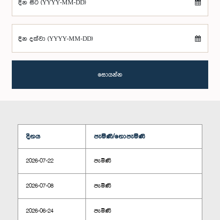
දින සිට (YYYY-MM-DD)
දින දක්වා (YYYY-MM-DD)
සොයන්න
දිනය
පැමිණි/නොපැමිණි
2026-07-22
පැමිණි
2026-07-08
පැමිණි
2026-06-24
පැමිණි