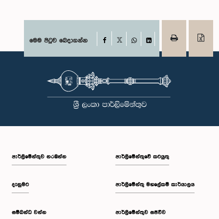
Facebook
මෙම පිටුව බෙදාගන්න
X
WhatsApp
LinkedIn
පාර්ලි‌මේන්තුව නරඹන්න
පාර්ලිමේන්තුවේ කටයුතු
දැනුමට
පාර්ලිමේන්තු මහලේකම් කාර්යාලය
සම්බන්ධ වන්න
පාර්ලිමේන්තුව සජීවීව