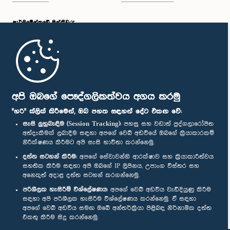
පාර්ලි‌මේන්තුවේ මන්ත්‍රීවරු
මුල් පිටුව
පාර්ලිමේන්තු ජංගම යෙදුම
අපි ඔබගේ පෞද්ගලිකත්වය අගය කරමු
"හරි" ක්ලික් කිරීමෙන්, ඔබ පහත සඳහන් දේට එකඟ වේ:
සැසි ලුහුබැඳීම (Session Tracking):
පහසු සහ වඩාත් පුද්ගලාරෝපිත
අත්දැකීමක් ලබාදීම සඳහා අපගේ වෙබ් අඩවියේ ඔබගේ ක්‍රියාකාරකම්
නිරීක්ෂණය කිරීමට අපි සැසි භාවිතා කරන්නෙමු.
අප හා සම්බන්ධ වී සිටින්න :
දත්ත සටහන් කිරීම:
අපගේ සේවාවන්හි ආරක්ෂාව සහ ක්‍රියාකාරීත්වය
සහතික කිරීම සඳහා අපි ඔබගේ IP ලිපිනය, උපාංග විස්තර සහ
අනෙකුත් අදාළ දත්ත සටහන් කරගන්නෙමු.
සම්මාන
පරිශීලක හැසිරීම් විශ්ලේෂණය:
අපගේ වෙබ් අඩවිය වැඩිදියුණු කිරීම
සඳහා අපි පරිශීලක හැසිරීම විශ්ලේෂණය කරන්නෙමු. ඒ සඳහා
අපගේ වෙබ් අඩවිය සමඟ ඔබේ අන්තර්ක්‍රියා පිළිබඳ නිර්නාමික දත්ත
පෞද්ගලිකත්ව ප්‍රතිපත්තිය
එකතු කිරීම සිදු කරන්නෙමු.