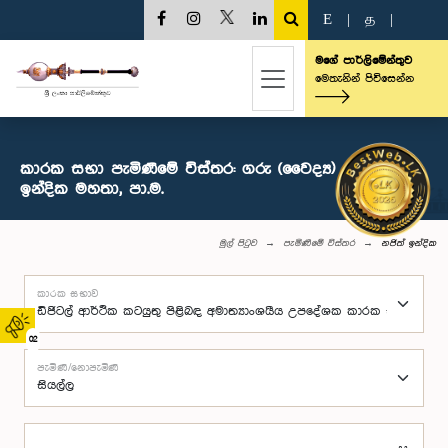
E
|
த
|
මගේ පාර්ලිමේන්තුව
මෙතැනින් පිවිසෙන්න
කාරක සභා පැමිණීමේ විස්තර: ගරු (වෛද්‍ය) නජිත්
ඉන්දික මහතා, පා.ම.
මුල් පිටුව
පැමිණීමේ විස්තර
නජිත් ඉන්දික
කාරක සභාව
02
පැමිණි/නොපැමිණි