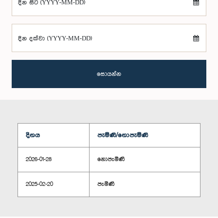
දින සිට (YYYY-MM-DD)
දින දක්වා (YYYY-MM-DD)
සොයන්න
දිනය
පැමිණි/නොපැමිණි
2026-01-28
නොපැමිණි
2025-02-20
පැමිණි