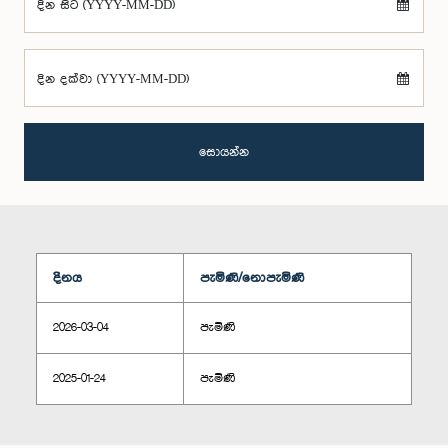
දින සිට (YYYY-MM-DD)
දින දක්වා (YYYY-MM-DD)
සොයන්න
දිනය
පැමිණි/නොපැමිණි
2026-03-04
පැමිණි
2025-01-24
පැමිණි