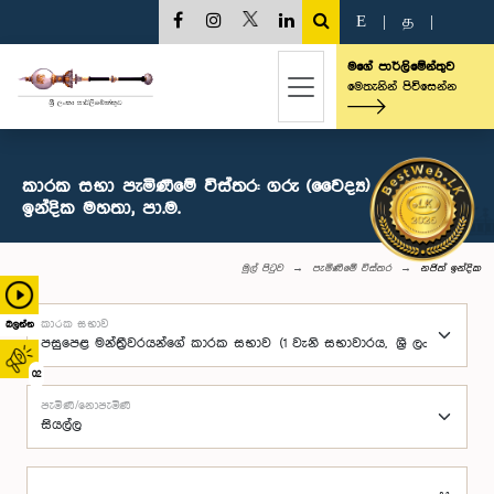
E
|
த
|
මගේ පාර්ලිමේන්තුව
මෙතැනින් පිවිසෙන්න
කාරක සභා පැමිණීමේ විස්තර: ගරු (වෛද්‍ය) නජිත්
ඉන්දික මහතා, පා.ම.
මුල් පිටුව
පැමිණීමේ විස්තර
නජිත් ඉන්දික
කාරක සභාව
බලන්න
02
පැමිණි/නොපැමිණි