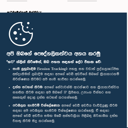
පාර්ලි‌මේන්තුවේ මන්ත්‍රීවරු
මුල් පිටුව
පාර්ලිමේන්තු ජංගම යෙදුම
අපි ඔබගේ පෞද්ගලිකත්වය අගය කරමු
"හරි" ක්ලික් කිරීමෙන්, ඔබ පහත සඳහන් දේට එකඟ වේ:
සැසි ලුහුබැඳීම (Session Tracking):
පහසු සහ වඩාත් පුද්ගලාරෝපිත
අත්දැකීමක් ලබාදීම සඳහා අපගේ වෙබ් අඩවියේ ඔබගේ ක්‍රියාකාරකම්
නිරීක්ෂණය කිරීමට අපි සැසි භාවිතා කරන්නෙමු.
අප හා සම්බන්ධ වී සිටින්න :
දත්ත සටහන් කිරීම:
අපගේ සේවාවන්හි ආරක්ෂාව සහ ක්‍රියාකාරීත්වය
සහතික කිරීම සඳහා අපි ඔබගේ IP ලිපිනය, උපාංග විස්තර සහ
අනෙකුත් අදාළ දත්ත සටහන් කරගන්නෙමු.
සම්මාන
පරිශීලක හැසිරීම් විශ්ලේෂණය:
අපගේ වෙබ් අඩවිය වැඩිදියුණු කිරීම
සඳහා අපි පරිශීලක හැසිරීම විශ්ලේෂණය කරන්නෙමු. ඒ සඳහා
අපගේ වෙබ් අඩවිය සමඟ ඔබේ අන්තර්ක්‍රියා පිළිබඳ නිර්නාමික දත්ත
පෞද්ගලිකත්ව ප්‍රතිපත්තිය
එකතු කිරීම සිදු කරන්නෙමු.