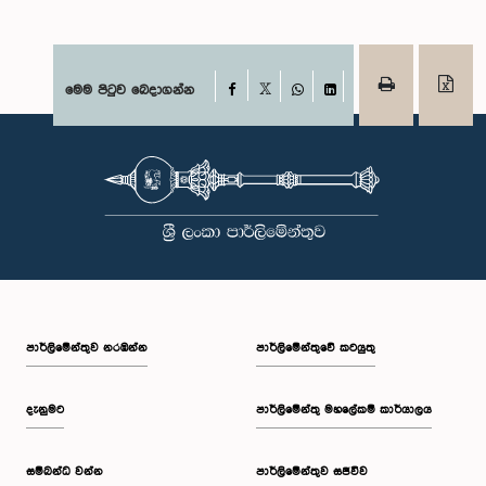
Facebook
මෙම පිටුව බෙදාගන්න
X
WhatsApp
LinkedIn
පාර්ලි‌මේන්තුව නරඹන්න
පාර්ලිමේන්තුවේ කටයුතු
දැනුමට
පාර්ලිමේන්තු මහලේකම් කාර්යාලය
සම්බන්ධ වන්න
පාර්ලිමේන්තුව සජීවීව