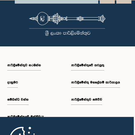
පාර්ලි‌මේන්තුව නරඹන්න
පාර්ලිමේන්තුවේ කටයුතු
දැනුමට
පාර්ලිමේන්තු මහලේකම් කාර්යාලය
සම්බන්ධ වන්න
පාර්ලිමේන්තුව සජීවීව
පාර්ලි‌මේන්තුවේ මන්ත්‍රීවරු
මුල් පිටුව