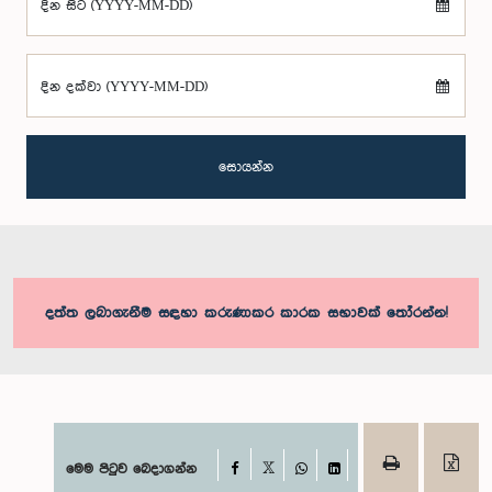
දින සිට (YYYY-MM-DD)
දින දක්වා (YYYY-MM-DD)
සොයන්න
දත්ත ලබාගැනීම සඳහා කරුණාකර කාරක සභාවක් තෝරන්න!
Facebook
මෙම පිටුව බෙදාගන්න
X
WhatsApp
LinkedIn