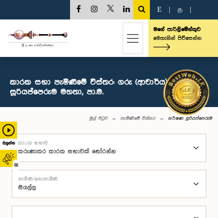
E
|
த
|
මගේ පාර්ලිමේන්තුව
මෙතැනින් පිවිසෙන්න
කාරක සභා පැමිණීමේ විස්තර: ගරු (ආචාර්ය) හර්ෂණ
සූරියප්පෙරුම මහතා, පා.ම.
මුල් පිටුව
පැමිණීමේ විස්තර
හර්ෂණ සූරියප්පෙරුම
කාරක සභාව
බලන්න
02
පැමිණි/නොපැමිණි